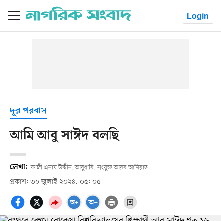
Login
দূর পরবাস
আমি আবু সাঈদ বলছি
লেখা:
কাজী এনাম উদ্দীন, আবুধাবি, সংযুক্ত আরব আমিরাত
প্রকাশ: ৩০ জুলাই ২০২৪, ০৫: ০৫