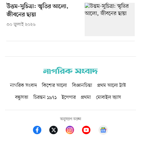
উত্তম-সুচিত্রা: স্মৃতির আলো,
জীবনের ছায়া
৩০ জুলাই ২০২৬
নাগরিক সংবাদ
কিশোর আলো
বিজ্ঞানচিন্তা
প্রথম আলো ট্রাস্ট
বন্ধুসভা
চিরন্তন ১৯৭১
ইপেপার
প্রথমা
মোবাইল ভ্যাস
অনুসরণ করুন