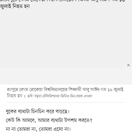
রংপুরে বেগম রোকেয়া বিশ্ববিদ্যালয়ের শিক্ষার্থী আবু সাঈদ গত ১৬ জুলাই
নিহত হন
ছবি: যমুনা টেলিভিশনের ভিডিও চিত্র থেকে নেওয়া
বুকের ব্যথাটা চিনচিন করে বাড়ছে।
কেউ কি আসবে, আমার ব্যথাটা উপশম করতে?
না না তোমরা না, তোমরা এসো না।