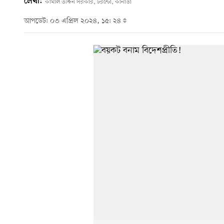
লেখা:
কামাল উদ্দিন সরকার, টরন্টো, কানাডা
আপডেট: ০৩ এপ্রিল ২০২৪, ১৫: ২৪