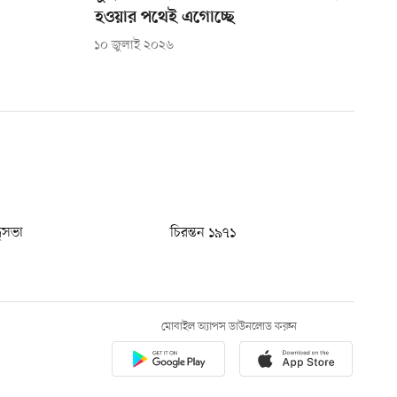
হওয়ার পথেই এগোচ্ছে
১০ জুলাই ২০২৬
ধুসভা
চিরন্তন ১৯৭১
মোবাইল অ্যাপস ডাউনলোড করুন