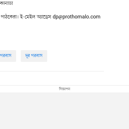
্ড, কানাডা
 পাঠকেরা। ই-মেইল অ্যাড্রেস
dp@prothomalo.com
র পরবাস
দূর পরবাস