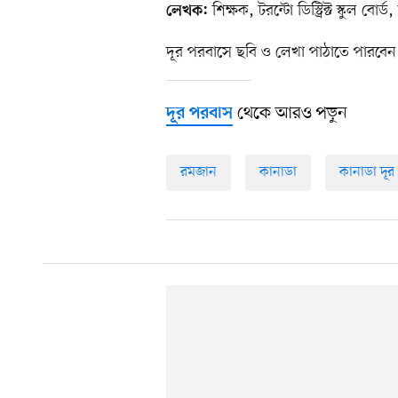
শিক্ষক, টরন্টো ডিস্ট্রিক্ট স্কুল বোর
লেখক:
দূর পরবাসে ছবি ও লেখা পাঠাতে পারবেন
থেকে আরও পড়ুন
দূর পরবাস
রমজান
কানাডা
কানাডা দূ