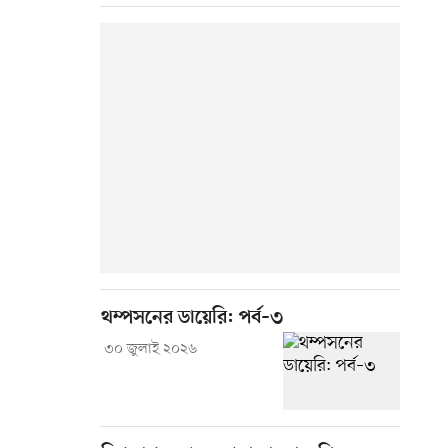
থম্পসনের ডায়েরি: পর্ব–৩
৩০ জুলাই ২০২৬