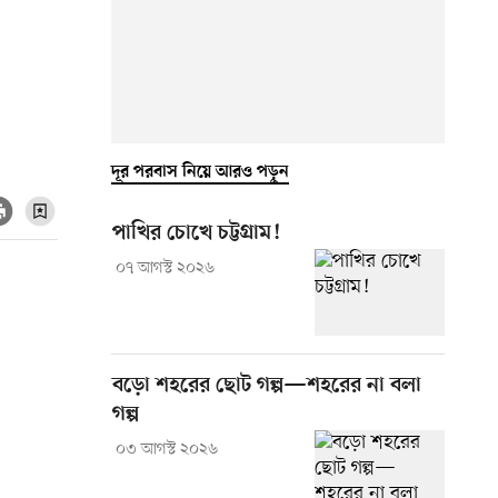
দূর পরবাস নিয়ে আরও পড়ুন
পাখির চোখে চট্টগ্রাম!
০৭ আগস্ট ২০২৬
বড়ো শহরের ছোট গল্প—শহরের না বলা
গল্প
০৩ আগস্ট ২০২৬