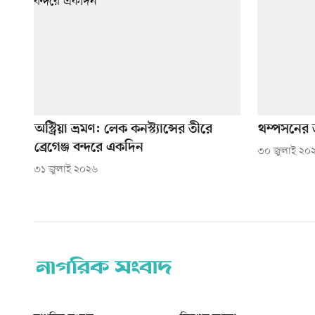
অস্ট্রিয়া ভ্রমণ: লেক কনস্ট্যান্সের তীরে
থম্পসনের ড
ব্রেগেঞ্জ বন্দরে একদিন
৩০ জুলাই ২০
৩১ জুলাই ২০২৬