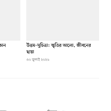
কান
উত্তম-সুচিত্রা: স্মৃতির আলো, জীবনের
ছায়া
৩০ জুলাই ২০২৬