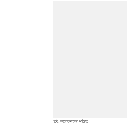
ছবি: আয়োজকদের পাঠানো