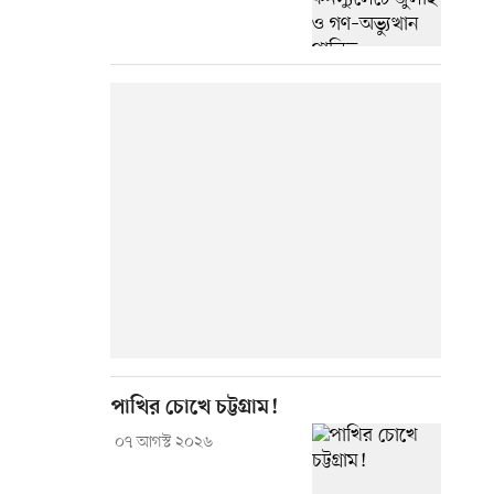
পাখির চোখে চট্টগ্রাম!
০৭ আগস্ট ২০২৬