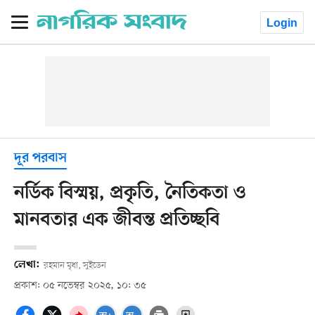
Login
দূর পরবাস
নর্ডিক বিস্ময়, প্রকৃতি, নৈতিকতা ও
মানবতার এক জীবন্ত প্রতিচ্ছবি
লেখা:
রহমান মৃধা, সুইডেন
প্রকাশ: ০৫ নভেম্বর ২০২৫, ১০: ৩৫