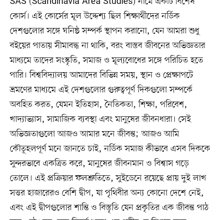
SAS (Scandinavia Area Studies) নামে একটি বিশেষ
কোর্স। এই কোর্সের মূল উদ্দেশ্য ছিল শিক্ষার্থীদের নর্ডিক
দেশগুলোর সঙ্গে ঘনিষ্ঠ সম্পর্ক স্থাপন করানো, যেন আমরা শুধু
বইয়ের পাতায় সীমাবদ্ধ না থাকি, বরং বাস্তব জীবনের অভিজ্ঞতার
মাধ্যমে তাদের সংস্কৃতি, সমাজ ও মূল্যবোধের সঙ্গে পরিচিত হতে
পারি। বিশ্ববিদ্যালয় আমাদের বিভিন্ন সময়, স্থান ও প্রেক্ষাপটে
ভ্রমণের মাধ্যমে এই দেশগুলোর গুরুত্বপূর্ণ দিকগুলো সম্পর্কে
অবহিত করত, যেমন ইতিহাস, নৈতিকতা, শিক্ষা, পরিবেশ,
খাদ্যাভ্যাস, সামাজিক ব্যবস্থা এবং মানুষের জীবনধারা। সেই
অভিজ্ঞতাগুলো আজও আমার মনে জীবন্ত; আজও আমি
কৌতূহলপূর্ণ মনে জানতে চাই, নর্ডিক সমাজ কীভাবে এসব দিককে
সুন্দরভাবে একত্রিত করে, মানুষের জীবনমান ও বিশ্বাস গড়ে
তোলে। এই প্রক্রিয়ার ফলশ্রুতিতে, সুইডেনে রয়েছে প্রায় দুই লাখ
সত্তর হাজারেরও বেশি দ্বীপ, যা পৃথিবীর অন্য কোনো দেশে নেই,
এবং এই দ্বীপগুলোর শান্তি ও বিস্তৃতি যেন প্রকৃতির এক জীবন্ত পাঠ