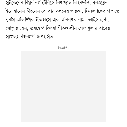
সুইডেনের বিয়র্ন বর্গ টেনিসে বিশ্বখ্যাত কিংবদন্তি, নরওয়ের
ইয়োহানেস থিংনেস বো বায়াথলনের তারকা, ফিনল্যান্ডের পাওভো
নুরমি অলিম্পিক ইতিহাসে এক অবিনশ্বর নাম। আইস হকি,
ঘোড়ার রেস, স্তবহোপ কিংবা শীতকালীন খেলাধুলায় তাদের
সাফল্য বিশ্বব্যাপী প্রশংসিত।