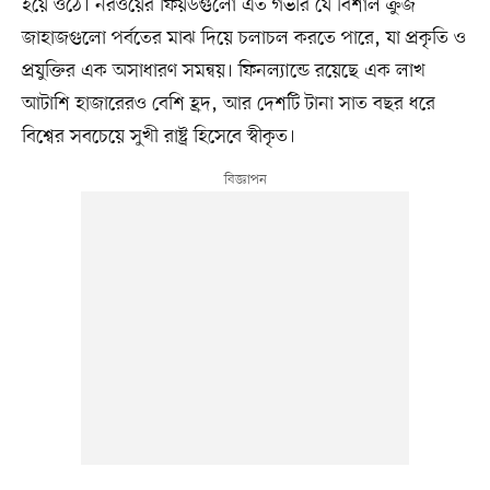
হয়ে ওঠে। নরওয়ের ফিয়র্ডগুলো এত গভীর যে বিশাল ক্রুজ
জাহাজগুলো পর্বতের মাঝ দিয়ে চলাচল করতে পারে, যা প্রকৃতি ও
প্রযুক্তির এক অসাধারণ সমন্বয়। ফিনল্যান্ডে রয়েছে এক লাখ
আটাশি হাজারেরও বেশি হ্রদ, আর দেশটি টানা সাত বছর ধরে
বিশ্বের সবচেয়ে সুখী রাষ্ট্র হিসেবে স্বীকৃত।