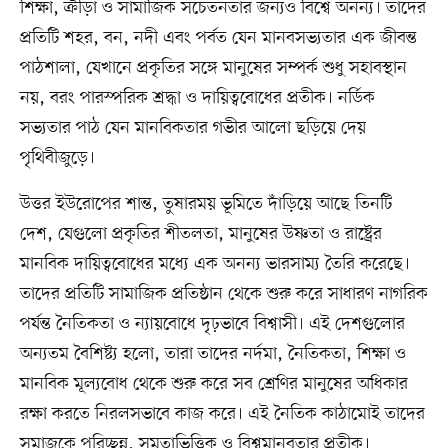
শিক্ষা, ক্রীড়া ও সামাজিক সচেতনতার জন্যও বিশ্বে অনন্য। তাদের
প্রতিটি শহর, বন, নদী এবং পর্বত যেন মানবসভ্যতার এক জীবন্ত
পাঠশালা, যেখানে প্রকৃতির সঙ্গে মানুষের সম্পর্ক শুধু সহাবস্থান
নয়, বরং পারস্পরিক শ্রদ্ধা ও দায়িত্ববোধের প্রতীক। নর্ডিক
সভ্যতার পাঠ যেন মানবিকতার গভীর আলো ছড়িয়ে দেয়
পৃথিবীজুড়ে।
উত্তর ইউরোপের শান্ত, তুষারময় ভূমিতে দাঁড়িয়ে আছে তিনটি
দেশ, যেগুলো প্রকৃতির শীতলতা, মানুষের উষ্ণতা ও রাষ্ট্রের
মানবিক দায়িত্ববোধের মধ্যে এক অনন্য ভারসাম্য তৈরি করেছে।
তাদের প্রতিটি সামাজিক প্রতিষ্ঠান থেকে শুরু করে সাধারণ নাগরিক
পর্যন্ত নৈতিকতা ও ন্যায়বোধে দৃঢ়ভাবে বিশ্বাসী। এই দেশগুলোর
অন্যতম বৈশিষ্ট্য হলো, তারা তাদের নর্দমা, নৈতিকতা, শিক্ষা ও
মানবিক মূল্যবোধ থেকে শুরু করে সব শ্রেণির মানুষের অধিকার
রক্ষা করতে নিরলসভাবে কাজ করে। এই নৈতিক কাঠামোই তাদের
সমাজকে পরিচ্ছন্ন, সমতাভিত্তিক ও বিশ্বমানবতার প্রতীক।