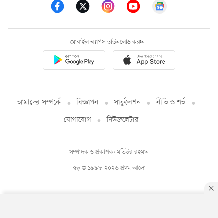
মোবাইল অ্যাপস ডাউনলোড করুন
আমাদের সম্পর্কে
বিজ্ঞাপন
সার্কুলেশন
নীতি ও শর্ত
যোগাযোগ
নিউজলেটার
সম্পাদক ও প্রকাশক: মতিউর রহমান
স্বত্ব © ১৯৯৮-২০২৬ প্রথম আলো