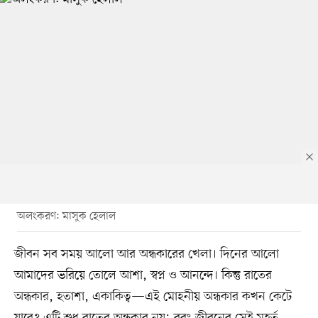
অলংকরণ: মাসুক হেলাল
জীবন সব সময় আলো আর অন্ধকারের খেলা। দিনের আলো
আমাদের ভরিয়ে তোলে আশা, স্বপ্ন ও আনন্দে। কিন্তু রাতের
অন্ধকার, হতাশা, একাকিত্ব—এই মোহনীয় অন্ধকার কখন কেটে
যাবে? এটি শুধু রাতের অন্ধকার নয়; বরং জীবনের সেই মুহূর্ত,