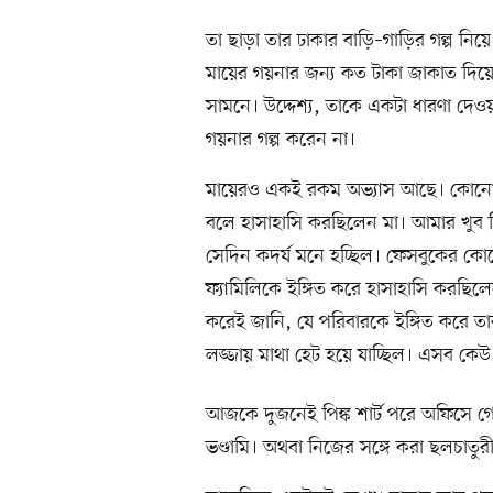
তা ছাড়া তার ঢাকার বাড়ি–গাড়ির গল্প ন
মায়ের গয়নার জন্য কত টাকা জাকাত দিয়ে
সামনে। উদ্দেশ্য, তাকে একটা ধারণা দে
গয়নার গল্প করেন না।
মায়েরও একই রকম অভ্যাস আছে। কোনো 
বলে হাসাহাসি করছিলেন মা। আমার খুব বি
সেদিন কদর্য মনে হচ্ছিল। ফেসবুকের কোন
ফ্যামিলিকে ইঙ্গিত করে হাসাহাসি করছ
করেই জানি, যে পরিবারকে ইঙ্গিত করে ত
লজ্জায় মাথা হেট হয়ে যাচ্ছিল। এসব কে
আজকে দুজনেই পিঙ্ক শার্ট পরে অফিসে গে
ভণ্ডামি। অথবা নিজের সঙ্গে করা ছলচাতুর