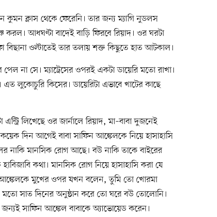
কুমন ক্লাস থেকে ফেরেনি। তার জন্য ম্যাগি নুডলস
ু করল। আধঘণ্টা বাদেই বাড়ি ফিরবে রিয়াদ। ওর ঘরটা
ফা বিছানা ওল্টাতেই তার তলায় শক্ত কিছুতে হাত আটকাল।
 পেল না সে। ম্যাট্রেসের ওপরই একটা ডায়েরি মতো রাখা।
এত লুকোচুরি কিসের। ডায়েরিটা এভাবে খাটের কাছে
 এন্ট্রি লিখেছে ওর জার্নালে রিয়াদ, মা–বাবা দুজনেই
কয়েক দিন আগেই বাবা সাফিন আঙ্কেলকে নিয়ে হাসাহাসি
লের নাকি মানসিক রোগ আছে। বউ নাকি তাকে বাইরের
াবিজাবি কথা। মানসিক রোগ নিয়ে হাসাহাসি করা যে
ন আঙ্কেলকে মুখের ওপর যখন বলেন, তুমি তো খোরমা
র মতো সাত দিনের অনুষ্ঠান করে তো ঘরে বউ তোলোনি।
জন্যই সাফিন আঙ্কেল বাবাকে অ্যাভোয়েড করেন।