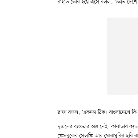
রাহাত তৈরি হয়ে এসে বলল, ‘উন্নত দেশ
রাফা বলল, ‘একদম ঠিক। বাংলাদেশে ক
দুজনের ব্যস্ততার অন্ত নেই। কানাডার ক
ফেসবুকের সেলফি আর ঘোরাঘুরির ছবি বাদ দ