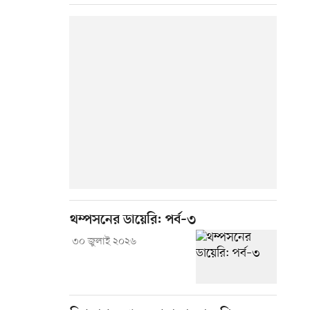
থম্পসনের ডায়েরি: পর্ব–৩
৩০ জুলাই ২০২৬