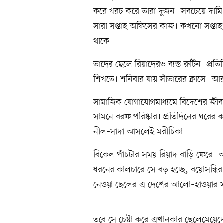
করে খরচ করে তারা দুজন। সবচেয়ে দামি
সারা সপ্তাহ অফিসের কাজ। কখনো সপ্তাহা
থাকে।
তাদের ছেলে রিয়াদেরও ব্যস্ত রুটিন। প্রতি
শিখতে। শনিবার যায় সাঁতারের ক্লাসে। আ
সামাজিক যোগাযোগমাধ্যমে বিদেশের জীবন
সামনে বরফ পরিষ্কার। প্রতিদিনের ঘরের
নীল–সাদা আসলেই মরীচিকা।
বিকেল পাঁচটার সময় রিয়াদ বাড়ি ফেরে। আ
ধরনের কালচারে সে বড় হচ্ছে, বয়োসন্ধির
নেওয়া ছেলের এ দেশের আলো–হাওয়ার সঙ্
তবে সে চেষ্টা করে এখানকার ছেলেমেয়ে