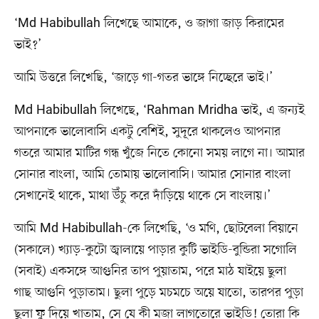
‘Md Habibullah লিখেছে আমাকে, ও জাগা জাড় কিরামের
ভাই?’
আমি উত্তরে লিখেছি, ‘জাড়ে গা-গতর ভাঙ্গে নিচ্ছেরে ভাই।’
Md Habibullah লিখেছে, ‘Rahman Mridha ভাই, এ জন্যই
আপনাকে ভালোবাসি একটু বেশিই, সুদূরে থাকলেও আপনার
গতরে আমার মাটির গন্ধ খুঁজে নিতে কোনো সময় লাগে না। আমার
সোনার বাংলা, আমি তোমায় ভালোবাসি। আমার সোনার বাংলা
সেখানেই থাকে, মাথা উঁচু করে দাঁড়িয়ে থাকে সে বাংলায়।’
আমি Md Habibullah-কে লিখেছি, ‘ও মণি, ছোটবেলা বিয়ানে
(সকালে) খ্যাড়-কুটো জ্বালায়ে পাড়ার কুটি ভাইডি-বুন্ডিরা সগোলি‌‌
(সবাই) একসঙ্গে আগুনির তাপ পুয়াতাম, পরে মাঠ যাইয়ে ছুলা
গাছ আগুনি পুড়াতাম। ছুলা পুড়ে মচমচে অয়ে যাতো, তারপর পুড়া
ছুলা ফু দিয়ে খাতাম, সে যে কী মজা লাগতোরে ভাইডি! তোরা কি