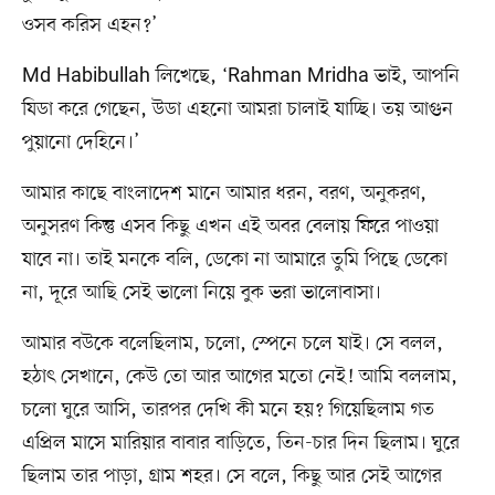
ওসব করিস এহন?’
Md Habibullah লিখেছে, ‘Rahman Mridha ভাই, আপনি
যিডা করে গেছেন, উডা এহনো আমরা চালাই যাচ্ছি। তয় আগুন
পুয়ানো দেহিনে।’
আমার কাছে বাংলাদেশ মানে আমার ধরন, বরণ, অনুকরণ,
অনুসরণ কিন্তু এসব কিছু এখন এই অবর বেলায় ফিরে পাওয়া
যাবে না। তাই মনকে বলি, ডেকো না আমারে তুমি পিছে ডেকো
না, দূরে আছি সেই ভালো নিয়ে বুক ভরা ভালোবাসা।
আমার বউকে বলেছিলাম, চলো, স্পেনে চলে যাই। সে বলল,
হঠাৎ সেখানে, কেউ তো আর আগের মতো নেই! আমি বললাম,
চলো ঘুরে আসি, তারপর দেখি কী মনে হয়? গিয়েছিলাম গত
এপ্রিল মাসে মারিয়ার বাবার বাড়িতে, তিন-চার দিন ছিলাম। ঘুরে
ছিলাম তার পাড়া, গ্রাম শহর। সে বলে, কিছু আর সেই আগের