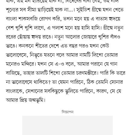
যাক, এই মন হারিয়েই যাক না, নিষেধের বাধা নেই, ওই নীল
শূন্যের সব সীমা ছাড়িয়েই যাক না...। সুইডিশ গ্রীষ্মে যখন খেতে
বাংলা শাকসবজি রোপণ করি, তখন মনে হয় এ বাতাস হৃদয়ে
বেশ খুশি খুশি লাগে, এ পলাশ মনে হয় হাসি হাসি। গ্রীষ্মে নতুন
রঙের ছোঁয়ায় হৃদয় রাঙে। নতুন আলোর জোয়ারে খুশির বাঁধও
ভাঙে। কনকনে শীতের দেশে এত বছর পরও যখন কেউ
ভালোবেসে, নিভৃতে যতনে বলে আমার নামটি লিখো তোমার
মনেরও মন্দিরে। যখন সে এ–ও বলে, আমার পরানে যে গান
বাজিছে, তাহার তালটি শিখো তোমার চরণমঞ্জীরে। পারি কি তারে
না ভালোবেসে থাকিতে? তা যেমন পারিনে, ঠিক তেমনি সোনার
বাংলাকে, সেখানের সবকিছুকে ভুলিতে পারিনে, কারণ, সে যে
আমার প্রিয় জন্মভূমি।