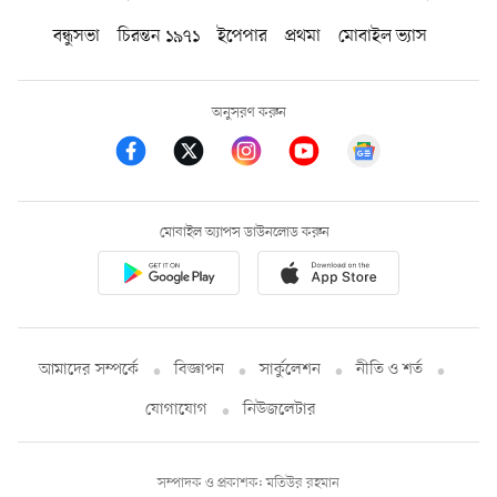
বন্ধুসভা
চিরন্তন ১৯৭১
ইপেপার
প্রথমা
মোবাইল ভ্যাস
অনুসরণ করুন
মোবাইল অ্যাপস ডাউনলোড করুন
আমাদের সম্পর্কে
বিজ্ঞাপন
সার্কুলেশন
নীতি ও শর্ত
যোগাযোগ
নিউজলেটার
সম্পাদক ও প্রকাশক: মতিউর রহমান