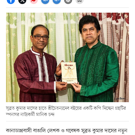
সুব্রত কুমার দাসের হাতে শ্রীচৈতন্যদেব বইয়ের একটি কপি দিচ্ছেন গ্রন্থটির
স্পনসর নাট্যকর্মী মানিক চন্দ
কানাডাপ্রবাসী বাঙালি লেখক ও গবেষক সুব্রত কুমার দাসের নতুন