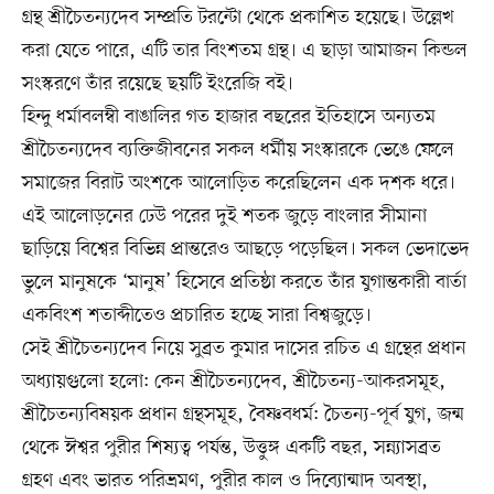
গ্রন্থ শ্রীচৈতন্যদেব সম্প্রতি টরন্টো থেকে প্রকাশিত হয়েছে। উল্লেখ
করা যেতে পারে, এটি তার বিংশতম গ্রন্থ। এ ছাড়া আমাজন কিন্ডল
সংস্করণে তাঁর রয়েছে ছয়টি ইংরেজি বই।
হিন্দু ধর্মাবলম্বী বাঙালির গত হাজার বছরের ইতিহাসে অন্যতম
শ্রীচৈতন্যদেব ব্যক্তিজীবনের সকল ধর্মীয় সংস্কারকে ভেঙে ফেলে
সমাজের বিরাট অংশকে আলোড়িত করেছিলেন এক দশক ধরে।
এই আলোড়নের ঢেউ পরের দুই শতক জুড়ে বাংলার সীমানা
ছাড়িয়ে বিশ্বের বিভিন্ন প্রান্তরেও আছড়ে পড়েছিল। সকল ভেদাভেদ
ভুলে মানুষকে ‘মানুষ’ হিসেবে প্রতিষ্ঠা করতে তাঁর যুগান্তকারী বার্তা
একবিংশ শতাব্দীতেও প্রচারিত হচ্ছে সারা বিশ্বজুড়ে।
সেই শ্রীচৈতন্যদেব নিয়ে সুব্রত কুমার দাসের রচিত এ গ্রন্থের প্রধান
অধ্যায়গুলো হলো: কেন শ্রীচৈতন্যদেব, শ্রীচৈতন্য-আকরসমূহ,
শ্রীচৈতন্যবিষয়ক প্রধান গ্রন্থসমূহ, বৈষ্ণবধর্ম: চৈতন্য-পূর্ব যুগ, জন্ম
থেকে ঈশ্বর পুরীর শিষ্যত্ব পর্যন্ত, উত্তুঙ্গ একটি বছর, সন্ন্যাসব্রত
গ্রহণ এবং ভারত পরিভ্রমণ, পুরীর কাল ও দিব্যোন্মাদ অবস্থা,