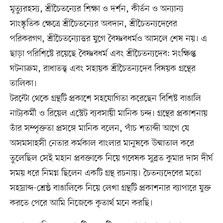
মৃত্যুরহস্য, শ্রীচৈতন্যের শিক্ষা ও দর্শন, কীর্তন ও অন্যান্য
সাংস্কৃতিক ক্ষেত্রে শ্রীচৈতন্যের অবদান, শ্রীচৈতন্যদেবের
পরিকরগণ, শ্রীচৈতন্যোত্তর যুগে বৈষ্ণবধর্মও আসলে শেষ নয়। এ
ছাড়া পরিশিষ্টে রয়েছে বৈষ্ণবধর্ম এবং শ্রীচৈতন্যদেব: সংক্ষিপ্ত
ঘটনাক্রম, রাধাতত্ত্ব এবং সহায়ক শ্রীচৈতন্যদেব বিষয়ক গ্রন্থের
তালিকা।
টরন্টো থেকে গ্রন্থটি প্রকাশে সহযোগিতা করেছেন বিশিষ্ট বাঙালি
নাট্যকর্মী ও রিয়েল এস্টেট ব্যবসায়ী মানিক চন্দ। গ্রন্থের প্রকাশনায়
তাঁর সম্পৃক্ততা প্রসঙ্গে মানিক বলেন, পাঁচ শতাব্দী আগে যে
অসমসাহসী নেতার কর্মকাল বাংলার মানুষকে উন্মাতাল করে
তুলেছিল সেই মহান প্রবক্তাকে নিয়ে গবেষক সুব্রত কুমার দাস দীর্ঘ
সময় ধরে নিমগ্ন ছিলেন একটি গ্রন্থ রচনায়। চৈতন্যদেবের মতো
সহস্রাব্দ-শ্রেষ্ঠ বাঙালিকে নিয়ে লেখা গ্রন্থটি প্রকাশনার ব্যাপারে যুক্ত
করতে পেরে আমি নিজেকে কৃতার্থ মনে করছি।