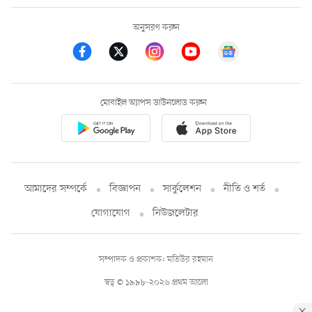
অনুসরণ করুন
মোবাইল অ্যাপস ডাউনলোড করুন
আমাদের সম্পর্কে
বিজ্ঞাপন
সার্কুলেশন
নীতি ও শর্ত
যোগাযোগ
নিউজলেটার
সম্পাদক ও প্রকাশক: মতিউর রহমান
স্বত্ব © ১৯৯৮-২০২৬ প্রথম আলো