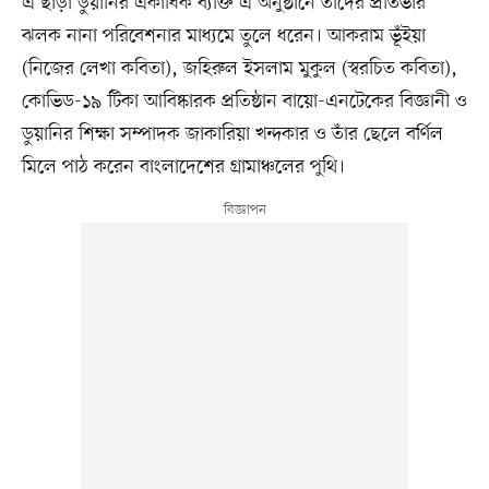
এ ছাড়া ডুয়ানির একাধিক ব্যক্তি এ অনুষ্ঠানে তাদের প্রতিভার
ঝলক নানা পরিবেশনার মাধ্যমে তুলে ধরেন। আকরাম ভূঁইয়া
(নিজের লেখা কবিতা), জহিরুল ইসলাম মুকুল (স্বরচিত কবিতা),
কোভিড-১৯ টিকা আবিষ্কারক প্রতিষ্ঠান বায়ো-এনটেকের বিজ্ঞানী ও
ডুয়ানির শিক্ষা সম্পাদক জাকারিয়া খন্দকার ও তাঁর ছেলে বর্ণিল
মিলে পাঠ করেন বাংলাদেশের গ্রামাঞ্চলের পুথি।