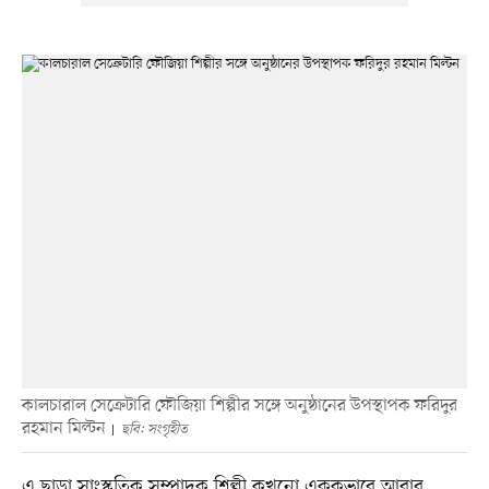
কালচারাল সেক্রেটারি ফৌজিয়া শিল্পীর সঙ্গে অনুষ্ঠানের উপস্থাপক ফরিদুর
রহমান মিল্টন
ছবি: সংগৃহীত
এ ছাড়া সাংস্কৃতিক সম্পাদক শিল্পী কখনো এককভাবে আবার