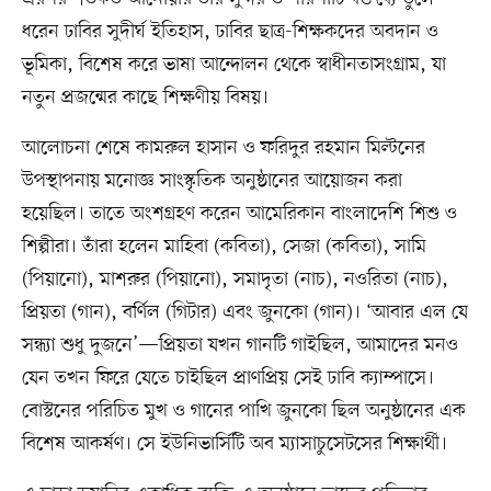
ধরেন ঢাবির সুদীর্ঘ ইতিহাস, ঢাবির ছাত্র-শিক্ষকদের অবদান ও
ভূমিকা, বিশেষ করে ভাষা আন্দোলন থেকে স্বাধীনতাসংগ্রাম, যা
নতুন প্রজন্মের কাছে শিক্ষণীয় বিষয়।
আলোচনা শেষে কামরুল হাসান ও ফরিদুর রহমান মিল্টনের
উপস্থাপনায় মনোজ্ঞ সাংস্কৃতিক অনুষ্ঠানের আয়োজন করা
হয়েছিল। তাতে অংশগ্রহণ করেন আমেরিকান বাংলাদেশি শিশু ও
শিল্পীরা। তাঁরা হলেন মাহিবা (কবিতা), সেজা (কবিতা), সামি
(পিয়ানো), মাশরুর (পিয়ানো), সমাদৃতা (নাচ), নওরিতা (নাচ),
প্রিয়তা (গান), বর্ণিল (গিটার) এবং জুনকো (গান)। ‘আবার এল যে
সন্ধ্যা শুধু দুজনে’—প্রিয়তা যখন গানটি গাইছিল, আমাদের মনও
যেন তখন ফিরে যেতে চাইছিল প্রাণপ্রিয় সেই ঢাবি ক্যাম্পাসে।
বোস্টনের পরিচিত মুখ ও গানের পাখি জুনকো ছিল অনুষ্ঠানের এক
বিশেষ আকর্ষণ। সে ইউনিভার্সিটি অব ম্যাসাচুসেটসের শিক্ষার্থী।