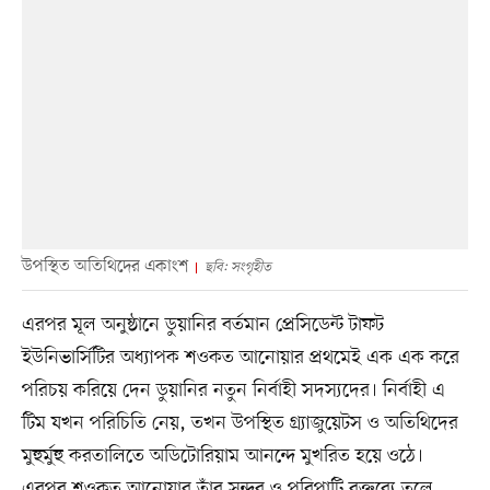
উপস্থিত অতিথিদের একাংশ
ছবি: সংগৃহীত
এরপর মূল অনুষ্ঠানে ডুয়ানির বর্তমান প্রেসিডেন্ট টাফট
ইউনিভার্সিটির অধ্যাপক শওকত আনোয়ার প্রথমেই এক এক করে
পরিচয় করিয়ে দেন ডুয়ানির নতুন নির্বাহী সদস্যদের। নির্বাহী এ
টিম যখন পরিচিতি নেয়, তখন উপস্থিত গ্র্যাজুয়েটস ও অতিথিদের
মুহুর্মুহু করতালিতে অডিটোরিয়াম আনন্দে মুখরিত হয়ে ওঠে।
এরপর শওকত আনোয়ার তাঁর সুন্দর ও পরিপাটি বক্তব্যে তুলে