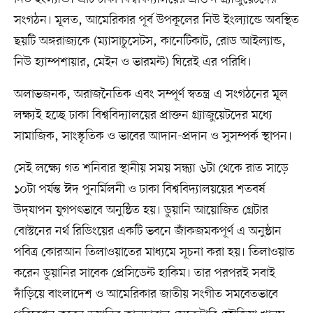
সংগঠন। মূলত, আমেরিকার পূর্ব উপকূলের নিউ ইংল্যান্ডে অবস্থিত
ছয়টি অঙ্গরাজ্যকে (ম্যাসাচুসেটস, কানেটিকাট, রোড আইল্যান্ড,
নিউ হ্যাম্পশায়ার, মেইন ও ভারমন্ট) ঘিরেই এর পরিধি।
অলাভজনক, অরাজনৈতিক এবং সম্পূর্ণ স্বতন্ত্র এ সংগঠনের মূল
লক্ষ্যই হচ্ছে ঢাকা বিশ্ববিদ্যালয়ের প্রাক্তন গ্র্যাজুয়েটদের মধ্যে
সামাজিক, সাংস্কৃতিক ও ভাবের আদান-প্রদান ও সুসম্পর্ক স্থাপন।
সেই লক্ষ্যে গত শনিবার স্থানীয় সময় সন্ধ্যা ৬টা থেকে রাত সাড়ে
১০টা পর্যন্ত ঈদ পুনর্মিলনী ও ঢাকা বিশ্ববিদ্যালয়য়ের শতবর্ষ
উদ্‌যাপন যুগপৎভাবে অনুষ্ঠিত হয়। ডুয়ানি আয়োজিত গ্রেটার
বোস্টনের নর্থ রিডিংয়ের একটি ভবনে জাঁকজমকপূর্ণ এ অনুষ্ঠান
পবিত্র কোরআন তিলাওয়াতের মাধ্যমে সূচনা করা হয়। তিলাওয়াত
করেন ডুয়ানির সাবেক প্রেসিডেন্ট হাকিম। তার পরপরই সবাই
দাঁড়িয়ে বাংলাদেশ ও আমেরিকার জাতীয় সংগীত সমবেতভাবে