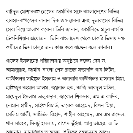
রাষ্ট্রদূত মোশাররফ হোসেন জার্মানির সঙ্গে বাংলাদেশের বিভিন্ন
ব্যবসা–বাণিজ্যের নানান দিক ও সম্ভাবনা এবং দূতাবাসের বিভিন্ন
সেবা নিয়ে আলাপ করেন। তিনি জানান, জার্মানিতে প্রচুর নার্স ও
টেকনিশিয়ান প্রয়োজন। তিনি বাংলাদেশ থেকে চাকরি ভিসায় দক্ষ
কর্মীদের ভিসা চালুর জন্য কাজ করে যাচ্ছেন বলে জানান।
খালেদ ইসলামের পরিচালনায় অনুষ্ঠানে বক্তব্য দেন ড.
আমানুল্লাহ, জার্মান–বাংলা প্রেস ক্লাবের সভাপতি খান লিটন,
কাউন্সিলর সাইফুল ইসলাম ও অনারারি কাউন্সিলর হাসনাত মিয়া,
হাফিজুর রহমান আলম, জয়নাল হক, কাজি আবদুল মতিন,
মায়েদুল ইসলাম তালুকদার, জাবোল শিকদার, এম এ কাদির,
নোমান হামীদ, সাইফ রিচার্ড, তারেক আহমেদ, রিপন মিয়া,
সেলিম আলী, সামিউল রিহাদ, শাহীন আহমেদ, এম এম রাসেল,
খান সাহেব, সিনটু ইসলাম, রাশেদ ভূঁইয়া, আবু তাহের, এ ডি
আদনান, সানাউল্লাহ আহমেদ, শফিকুর রহমানসহ আরও