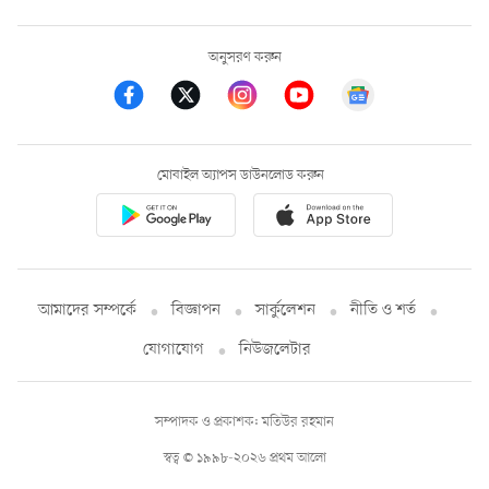
অনুসরণ করুন
মোবাইল অ্যাপস ডাউনলোড করুন
আমাদের সম্পর্কে
বিজ্ঞাপন
সার্কুলেশন
নীতি ও শর্ত
যোগাযোগ
নিউজলেটার
সম্পাদক ও প্রকাশক: মতিউর রহমান
স্বত্ব © ১৯৯৮-২০২৬ প্রথম আলো