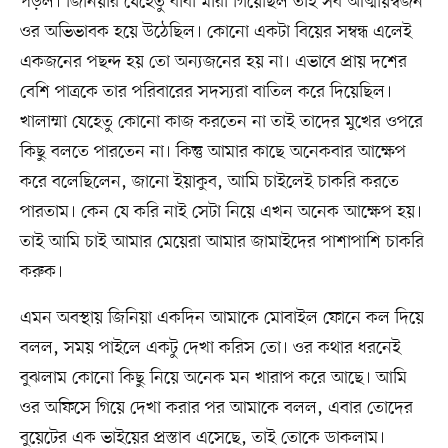
পড়ল। জিনিয়ার যেহেতু বাবা মারা গিয়েছিল তাই সব আত্মীয়স্বজন
ওর অভিভাবক হয়ে উঠেছিল। কোনো একটা বিয়ের সম্বন্ধ এলেই
একজনের পছন্দ হয় তো অন্যজনের হয় না। এভাবে প্রায় দশের
বেশি পাত্রকে তার পরিবারের সদস্যরা বাতিল করে দিয়েছিল।
খালাম্মা যেহেতু কোনো কাজ করতেন না তাই তাদের মুখের ওপরে
কিছু বলতে পারতেন না। কিন্তু আমার কাছে অনেকবার আক্ষেপ
করে বলেছিলেন, জানো ইয়াকুব, আমি চাইলেই চাকরি করতে
পারতাম। কেন যে করি নাই সেটা নিয়ে এখন অনেক আক্ষেপ হয়।
তাই আমি চাই আমার মেয়েরা আমার জামাইদের পাশাপাশি চাকরি
করুক।
এমন অবস্থায় জিনিয়া একদিন আমাকে মোবাইল ফোনে কল দিয়ে
বলল, সময় পাইলে একটু দেখা করিস তো। ওর কথার ধরনেই
বুঝলাম কোনো কিছু নিয়ে অনেক মন খারাপ করে আছে। আমি
ওর অফিসে গিয়ে দেখা করার পর আমাকে বলল, এবার তোদের
বুয়েটের এক ভাইয়ের প্রস্তাব এসেছে, তাই তোকে ডাকলাম।