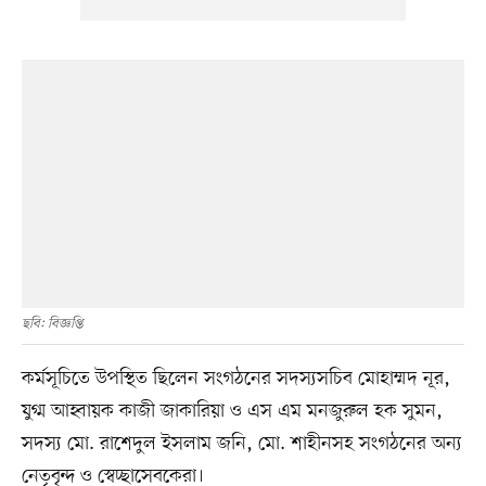
ছবি: বিজ্ঞপ্তি
কর্মসূচিতে উপস্থিত ছিলেন সংগঠনের সদস্যসচিব মোহাম্মদ নূর,
যুগ্ম আহ্বায়ক কাজী জাকারিয়া ও এস এম মনজুরুল হক সুমন,
সদস্য মো. রাশেদুল ইসলাম জনি, মো. শাহীনসহ সংগঠনের অন্য
নেতৃবৃন্দ ও স্বেচ্ছাসেবকেরা।