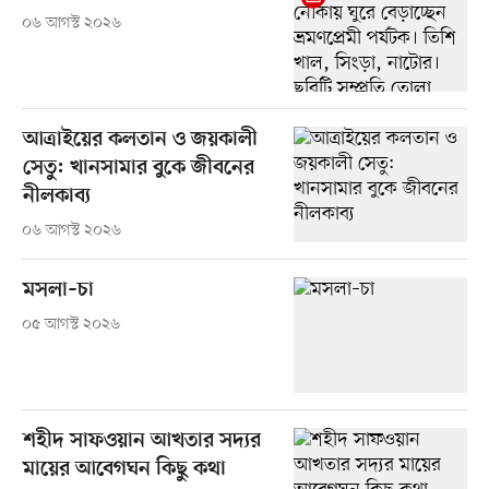
০৬ আগস্ট ২০২৬
আত্রাইয়ের কলতান ও জয়কালী
সেতু: খানসামার বুকে জীবনের
নীলকাব্য
০৬ আগস্ট ২০২৬
মসলা–চা
০৫ আগস্ট ২০২৬
শহীদ সাফওয়ান আখতার সদ্যর
মায়ের আবেগঘন কিছু কথা