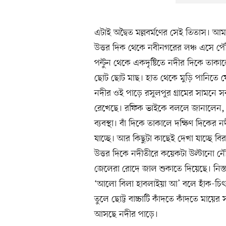
এটাই অদ্বৈত মল্লবর্মণের সেই তিতাস। আম
উত্তর দিক থেকে নবীনগরের লঞ্চ এসে পৌ
পন্টুন থেকে একদৃষ্টিতে নদীর দিকে তাকালে
ছোট ছোট মাছ। হাত থেকে মুড়ি পানিতে 
নদীর ওই পাড়ে রসুলপুর গ্রামের সামনে সব 
রেখেছে। রফিক ভাইকে বললে জানালেন, ন
ব্যবস্থা। বাঁ দিকে তাকালে দক্ষিণ দিকের 
যাচ্ছে। আর কিছুটা কাছেই দেখা যাচ্ছে বি
উত্তর দিকে নদীতীরে কয়েকটা উল্টানো
জেলেরা রোদে জাল শুকাতে দিয়েছে। নিস্তর
‘আলো বিলা হাবলাইয়া আ’ বলে হাঁক-চ
তুলে ছোট্ট বাচ্চাটি কাঁদতে কাঁদতে মায়
আসছে নদীর পাড়ে।