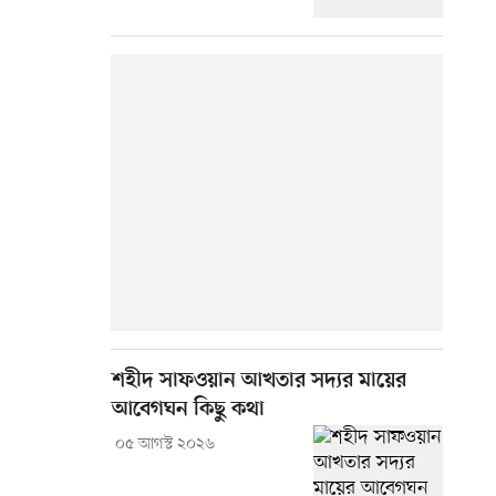
শহীদ সাফওয়ান আখতার সদ্যর মায়ের
আবেগঘন কিছু কথা
০৫ আগস্ট ২০২৬