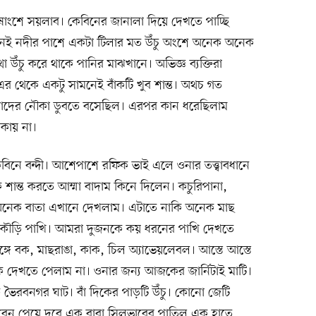
াংশে সয়লাব। কেবিনের জানালা দিয়ে দেখতে পাচ্ছি
ানেই নদীর পাশে একটা টিলার মত উঁচু অংশে অনেক অনেক
া উঁচু করে থাকে পানির মাঝখানে। অভিজ্ঞ ব্যক্তিরা
 এর থেকে একটু সামনেই বাঁকটি খুব শান্ত। অথচ গত
ে আমাদের নৌকা ডুবতে বসেছিল। এরপর কান ধরেছিলাম
কায় না।
িনে বন্দী। আশেপাশে রফিক ভাই এলে ওনার তত্ত্বাবধানে
ান্ত করতে আম্মা বাদাম কিনে দিলেন। কচুরিপানা,
া অনেক বাতা এখানে দেখলাম। এটাতে নাকি অনেক মাছ
ানকৌড়ি পাখি। আমরা দুজনকে কয় ধরনের পাখি দেখতে
্গে বক, মাছরাঙা, কাক, চিল অ্যাভেয়লেবল। আস্তে আস্তে
কে দেখতে পেলাম না। ওনার জন্য আজকের জার্নিটাই মাটি।
ি ভৈরবনগর ঘাট। বাঁ দিকের পাড়টি উঁচু। কোনো জেটি
ইরেন পেয়ে দূরে এক বাবা সিলভারের পাতিল এক হাতে