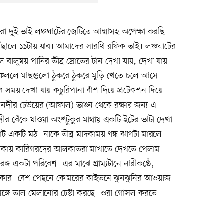
রা দুই ভাই লঞ্চঘাটের জেটিতে আম্মাসহ অপেক্ষা করছি।
ঁছালে ১১টায় যাব। আমাদের সারথি রফিক ভাই। লঞ্চঘাটের
 বালুময় পানির তীব্র স্রোতের টান দেখা যায়, দেখা যায়
ফেললে মাছগুলো ঠুকরে ঠুকরে মুড়ি খেতে চলে আসে।
সময় দেখা যায় কচুরিপানা বাঁশ দিয়ে প্রটেকশন দিয়ে
দীর ঢেউয়ের (আফাল) ভাঙন থেকে রক্ষার জন্য এ
নদীর বেঁকে যাওয়া অংশটুকুর মাথায় একটি ইটের ভাটা দেখা
রাট একটি মঠ। নাকে তীব্র মাদকাময় গন্ধ ঝাপটা মারলে
 নৌকায় কারিগরদের আলকাতরা মাখাতে দেখতে পেলাম।
ঙ্গ একটা পরিবেশ। এর মাঝে গ্রাম্যটানে নারীকণ্ঠে,
িৎকার। বেশ পেছনে কোমরের কাইতনে ঝুনঝুনির আওয়াজ
ের সঙ্গে তাল মেলানোর চেষ্টা করছে। ওরা গোসল করতে