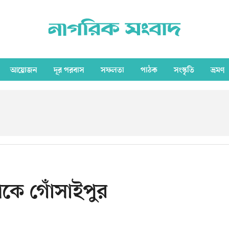
আয়োজন
দূর পরবাস
সফলতা
পাঠক
সংস্কৃতি
ভ্রমণ
েকে গোঁসাইপুর