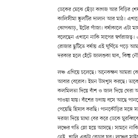
ডেকের মেঝে ছেঁড়া কাগজ আর বিড়ির শেষ
কালিসীমা স্কুলটির দালান আর মাঠ। এখ
ঝোপঝাড়, ইটের পাঁজা। বর্ষাকালে এটা মাথ
বলেছেন এখানে নাকি সাপের স্বর্গরাজত্ব।
রোজার ছুটিতে বর্ষায় এই ঘূর্ণিতে পড়
দরকার হলে হেঁটে জালশুকা যাব, কিন্তু নৌ
লঞ্চ এগিয়ে চলেছে। অনেকক্ষণ আমরা কেব
আবার বেরোব। ইমন উসখুস করছে। তাকে শ
কলমিলতা দিয়ে বাঁশ ও জাল দিয়ে ঘের
পাওয়া যায়। বাঁশের ডগায় বসে আছে প
পেয়েছি হিসাব করছি। পানকৌড়ির সঙ্গে সঙ
দরজা দিয়ে মাথা বের করে ডেকে মুরব্বি
লঞ্চের গতি স্লো হয়ে আসছে। সামনে নাক
নেই, খালি একটা বেড়ার ঘর। লঞ্চের সা