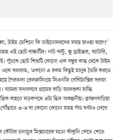
্বা, টাইম মেশিনে কি ডাইনোসরদের সময় যাওয়া যাবে?’
গ্রহ এই ছোট বাচ্চাটির। নাট-বল্টু, স্ক্রু ড্রাইভার, ব্যাটারি,
ই। পুঁচকে ছোট শিশুটি কোনো এক বন্ধুর কাছ থেকে টাইম
 ওকে বললাম, ‘এখনো এ রকম কিছুই মানুষ তৈরি করতে
 হয়ে পৈরতলা রেলক্রসিংয়ে সিএনজি বেবিট্যাক্সির দরজা
খল। আমরা সদলবলে গ্রামের বাড়ি জালশুকা যাচ্ছি
্রিক বাহনে সড়কপথে এটা ছিল অকল্পনীয়। ব্রাহ্মণবাড়িয়া
় পৌঁছাতে ৩–৪ বা কোনো কোনো সময় পাঁচ ঘণ্টাও লেগে
ের কৌটার চানাচুর মিক্সচারের মতো ঝাঁকুনি খেতে খেতে