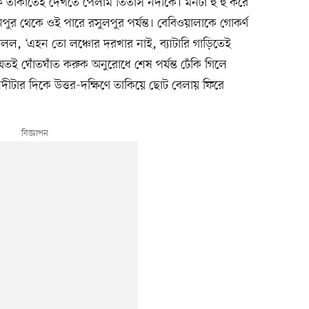
ে তাকাতেই দেখতে পেলাম তিতাস নদীকে। মনটা হু হু করে
র থেকে ওই পারে রসুলপুর পর্যন্ত। বেবিওয়ালাকে গোকর্ণ
বলল, ‘এহন তো লঞ্চোর দরখার নাই, ব্যাটারি গাড়িতেই
’ যতই ঘোঁতঘাঁত করুক অনুরোধে শেষ পর্যন্ত ঢেঁকি গিলে
নদীটার দিকে উত্তর-দক্ষিণে তাকিয়ে ছোট বেলায় ফিরে