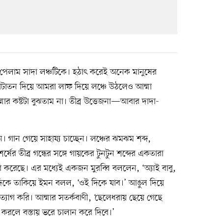
পেলাম সাদা লঞ্চটিকে। হঠাৎ করেই অনেক মানুষের
াতন দিয়ে আমরা লাফ দিয়ে লঞ্চে উঠলেও আম্মা
্মার কষ্টটা বুঝতাম না। তীব্র উত্তেজনা—আবার দাদা-
 গান গেয়ে সাহায্য চাচ্ছেন। লঞ্চের ঝমঝম শব্দ,
 তীব্র গন্ধের সঙ্গে গায়কের টুনটুন শব্দের একতারা
করেছে। এর মধ্যেই একজন মুরব্বি বললেন, ‘অ্যাই বাবু,
 দিকে তাকিয়ে ইমন বলল, ‘ওই দিকে যাব।’ আঙুল দিয়ে
 ত্যাগ করি। আম্মার সতর্কবাণী, ‘ছেলেধরায় ছেয়ে গেছে
লে বস্তায় ভরে চালান করে দিবে।’