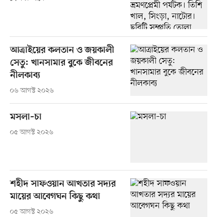
আত্রাইয়ের কলতান ও জয়কালী
সেতু: খানসামার বুকে জীবনের
নীলকাব্য
০৬ আগস্ট ২০২৬
মসলা–চা
০৫ আগস্ট ২০২৬
শহীদ সাফওয়ান আখতার সদ্যর
মায়ের আবেগঘন কিছু কথা
০৫ আগস্ট ২০২৬