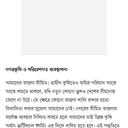
নগরকৃষি ও পরিবেশগত ব্যবস্থাপনা
আমাদের জায়গা সীমিত। গ্রামীণ কৃষিতেও জমির পরিমাণ আস্তে
আস্তে কমতে থাকবে, যদি নতুন কোনো ভূখণ্ড দেশের সীমানায়
জেগে না উঠে। সে ক্ষেত্রে কোনো জায়গা খালি রাখার মতো
বিলাসিতা করার সুযোগ আমাদের নেই। নগরের সীমিত জায়গার
সর্বোচ্চ ব্যবহার নিশ্চিত করতে হলে আমাদের তাই উল্লম্ব কৃষি
অর্থাৎ ভার্টিক্যাল ফার্মিং এর দিকে ধাবিত হতে হবে। এই পদ্ধতিতে