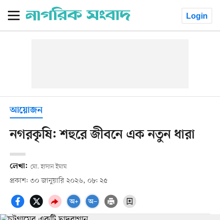
Login
আয়োজন
নগরকৃষি: শহুরে জীবনে এক নতুন ধারা
লেখা:
মো. হাসান ইমাম
প্রকাশ: ৩০ জানুয়ারি ২০২৬, ০৮: ২৫