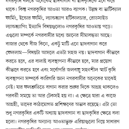
নগরকৃষি বলতে অনেকেই ছাদবাগান বা ছাদকৃষিকে মনে করে
থাকে। কিন্তু নগরকৃষির আওতা আরও ব্যাপক। উল্লম্ব বা ভার্টিক্যাল
ফার্মিং, ইন্ডোর ফার্মিং, ল্যান্ডস্ক্যাপ হর্টিকালচার, রোডসাইড
ল্যান্ডস্ক্যাপিং ইত্যাদি বিষয়গুলোও নগরকৃষির আওতায় পড়ে।
এগুলো সম্পর্কে নগরবাসীর মধ্যে জ্ঞানের সীমাবদ্ধতা আছে।
বাজার থেকে বীজ কিনে, একটু মাটি এনে ছাদবাগান করে
ফেললাম—বিষয়টা আসলে এতটা সহজ নয়। ছাদবাগান কীভাবে
করতে হবে, এর বালাই ব্যবস্থাপনা কীভাবে হবে, সার প্রয়োগ
কীভাবে করতে হবে এবং সর্বোপরি জলবায়ু সহনশীল স্মার্ট কৃষি
ব্যবস্থাপনা সম্পর্কে কারিগরি জ্ঞান নগরবাসীর অনেকের মাঝেই
নেই। যার ফলশ্রুতিতে বাগান করার শুরুর দিকে আগ্রহ থাকলেও
পরবর্তী সময়ে তা আর টেকসই হয় না। এ ক্ষেত্রে যারা এ কাজে
আগ্রহী, তাদের কাঠামোগত প্রশিক্ষণের অভাব রয়েছে। এটা তো
শুধু নগরকৃষির একটি অধ্যায় ছাদবাগান বা ছাদকৃষির ক্ষেত্রে বলা
হলো। নগরকৃষির অন্যান্য আওতাভুক্ত এরিয়াগুলো নিয়ে সাধারণ