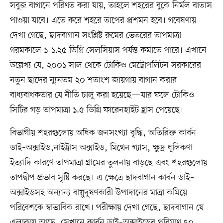
সবুজ বাগানে পরিণত করা যায়, তাহলে শহরের বুকে নির্মল বাতাস
পাওয়া যাবে। এতে করে শহরে তাপের প্রশমন হবে। গবেষণায়
দেখা গেছে, ছাদবাগান সংশ্লিষ্ট রুমের ভেতরের তাপমাত্রা
গরমকালে ১-১.২৫ ডিগ্রি সেলসিয়াস পর্যন্ত কমাতে পারে। এখানে
উল্লেখ্য যে, ২০০১ সাল থেকে টোকিও মেট্রোপলিটন সরকারের
নতুন ছাদের ন্যূনতম ২০ শতাংশ জায়গায় বাগান করার
বাধ্যবাধকতার যে নীতি চালু করা হয়েছে—যার ফলে টোকিও
সিটির গড় তাপমাত্রা ১.৫ ডিগ্রি ফারেনহাইট হ্রাস পেয়েছে।
বিভাগীয় শহরগুলোয় অধিক জনসংখ্যা বৃদ্ধি, অতিরিক্ত কার্বন
ডাই–অক্সাইড,নাইট্রাস অক্সাইড, মিথেন গ্যাস, ক্ষুদ্র ধূলিকণা
ইত্যাদি কারণে তাপমাত্রা গ্রামের তুলনায় বাড়ছে এবং শহরগুলোয়
তাপদ্বীপ প্রভাব সৃষ্টি করছে। এ ক্ষেত্রে ছাদবাগান কার্বন ডাই–
অক্সাইডসহ অন্যান্য বায়ুদূষণকারী উপাদানের মাত্রা কমিয়ে
পরিবেশকে স্বাভাবিক রাখে। পরীক্ষায় দেখা গেছে, ছাদবাগান যে
এলাকায় আছে, সেখানে কার্বন ডাই–অক্সাইডের পরিমাণ ৭০