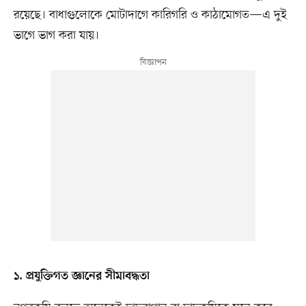
রয়েছে। বাধাগুলোকে মোটাদাগে কারিগরি ও কাঠামোগত—এ দুই
ভাগে ভাগ করা যায়।
১. প্রযুক্তিগত জ্ঞানের সীমাবদ্ধতা