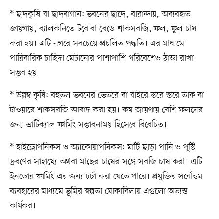
* ছাদকৃষি বা ছাদবাগান: ভবনের ছাদে, বারান্দায়, অব্যবহৃত
জায়গায়, ব্যালকনিতে টবে বা বেডে শাকসবজি, ফল, ফুল চাষ
করা হয়। এটি নগরে সবচেয়ে প্রচলিত পদ্ধতি। এর মাধ্যমে
পারিবারিক চাহিদা মেটানোর পাশাপাশি পরিবেশেও ঠান্ডা রাখা
সম্ভব হয়।
* উল্লম্ব কৃষি: বহুতল ভবনের ভেতরে বা বাইরে স্তরে স্তরে তাক বা
টাওয়ারে শাকসবজি আবাদ করা হয়। কম জায়গায় বেশি ফলনের
জন্য ভার্টিক্যাল ফার্মিং সম্ভাবনাময় হিসেবে বিবেচিত।
* হাইড্রোপনিকস ও অ্যাকোয়াপনিকস: মাটি ছাড়া পানি ও পুষ্টি
দ্রবণের সাহায্যে অথবা মাছের চাষের সঙ্গে সবজি চাষ করা। এটি
ইনডোর ফার্মিং এর জন্য চর্চা করা যেতে পারে। প্রযুক্তির সর্বোত্তম
ব্যবহারের মাধ্যমে ভূমির স্বল্পতা মোকাবিলায় এগুলো অত্যন্ত
কার্যকর।