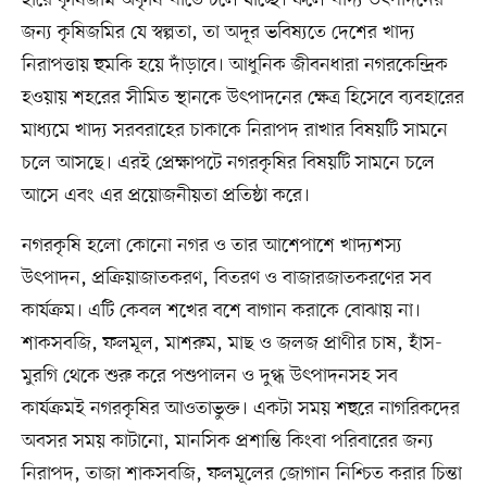
জন্য কৃষিজমির যে স্বল্পতা, তা অদূর ভবিষ্যতে দেশের খাদ্য
নিরাপত্তায় হুমকি হয়ে দাঁড়াবে। আধুনিক জীবনধারা নগরকেন্দ্রিক
হওয়ায় শহরের সীমিত স্থানকে উৎপাদনের ক্ষেত্র হিসেবে ব্যবহারের
মাধ্যমে খাদ্য সরবরাহের চাকাকে নিরাপদ রাখার বিষয়টি সামনে
চলে আসছে। এরই প্রেক্ষাপটে নগরকৃষির বিষয়টি সামনে চলে
আসে এবং এর প্রয়োজনীয়তা প্রতিষ্ঠা করে।
নগরকৃষি হলো কোনো নগর ও তার আশেপাশে খাদ্যশস্য
উৎপাদন, প্রক্রিয়াজাতকরণ, বিতরণ ও বাজারজাতকরণের সব
কার্যক্রম। এটি কেবল শখের বশে বাগান করাকে বোঝায় না।
শাকসবজি, ফলমূল, মাশরুম, মাছ ও জলজ প্রাণীর চাষ, হাঁস-
মুরগি থেকে শুরু করে পশুপালন ও দুগ্ধ উৎপাদনসহ সব
কার্যক্রমই নগরকৃষির আওতাভুক্ত। একটা সময় শহুরে নাগরিকদের
অবসর সময় কাটানো, মানসিক প্রশান্তি কিংবা পরিবারের জন্য
নিরাপদ, তাজা শাকসবজি, ফলমূলের জোগান নিশ্চিত করার চিন্তা