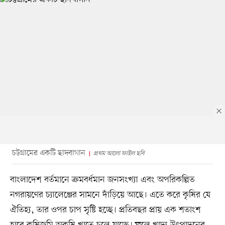
চট্টগ্রামের একটি ছাদবাগান
প্রথম আলো ফাইল ছবি
বাংলাদেশ বর্তমানে ক্রমবর্ধমান জনসংখ্যা এবং অপরিকল্পিত
নগরায়ণের চ্যালেঞ্জের সামনে দাঁড়িয়ে আছে। এতে করে কৃষির যে
ঐতিহ্য, তার ওপর চাপ সৃষ্টি হচ্ছে। প্রতিবছর প্রায় এক শতাংশ
হারে কৃষিজমি অকৃষি খাতে চলে যাচ্ছে। ফলে খাদ্য উৎপাদনের