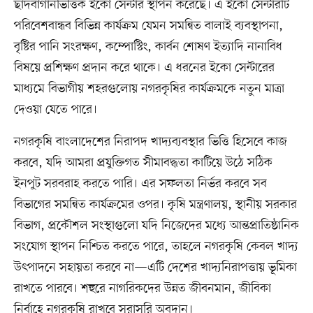
ছাদবাগানভিত্তিক ইকো সেন্টার স্থাপন করেছে। এ ইকো সেন্টারটি
পরিবেশবান্ধব বিভিন্ন কার্যক্রম যেমন সমন্বিত বালাই ব্যবস্থাপনা,
বৃষ্টির পানি সংরক্ষণ, কম্পোস্টিং, কার্বন শোষণ ইত্যাদি নানাবিধ
বিষয়ে প্রশিক্ষণ প্রদান করে থাকে। এ ধরনের ইকো সেন্টারের
মাধ্যমে বিভাগীয় শহরগুলোয় নগরকৃষির কার্যক্রমকে নতুন মাত্রা
দেওয়া যেতে পারে।
নগরকৃষি বাংলাদেশের নিরাপদ খাদ্যব্যবস্থার ভিত্তি হিসেবে কাজ
করবে, যদি আমরা প্রযুক্তিগত সীমাবদ্ধতা কাটিয়ে উঠে সঠিক
ইনপুট সরবরাহ করতে পারি। এর সফলতা নির্ভর করবে সব
বিভাগের সমন্বিত কার্যক্রমের ওপর। কৃষি মন্ত্রণালয়, স্থানীয় সরকার
বিভাগ, প্রকৌশল সংস্থাগুলো যদি নিজেদের মধ্যে আন্তপ্রাতিষ্ঠানিক
সংযোগ স্থাপন নিশ্চিত করতে পারে, তাহলে নগরকৃষি কেবল খাদ্য
উৎপাদনে সহায়তা করবে না—এটি দেশের খাদ্যনিরাপত্তায় ভূমিকা
রাখতে পারবে। শহুরে নাগরিকদের উন্নত জীবনমান, জীবিকা
নির্বাহে নগরকৃষি রাখবে সরাসরি অবদান।