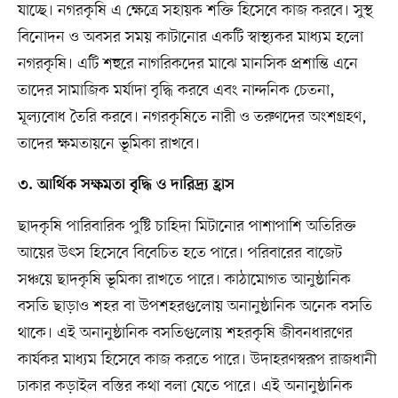
যাচ্ছে। নগরকৃষি এ ক্ষেত্রে সহায়ক শক্তি হিসেবে কাজ করবে। সুস্থ
বিনোদন ও অবসর সময় কাটানোর একটি স্বাস্থ্যকর মাধ্যম হলো
নগরকৃষি। এটি শহুরে নাগরিকদের মাঝে মানসিক প্রশান্তি এনে
তাদের সামাজিক মর্যাদা বৃদ্ধি করবে এবং নান্দনিক চেতনা,
মূল্যবোধ তৈরি করবে। নগরকৃষিতে নারী ও তরুণদের অংশগ্রহণ,
তাদের ক্ষমতায়নে ভূমিকা রাখবে।
৩. আর্থিক সক্ষমতা বৃদ্ধি ও দারিদ্র্য হ্রাস
ছাদকৃষি পারিবারিক পুষ্টি চাহিদা মিটানোর পাশাপাশি অতিরিক্ত
আয়ের উৎস হিসেবে বিবেচিত হতে পারে। পরিবারের বাজেট
সঞ্চয়ে ছাদকৃষি ভূমিকা রাখতে পারে। কাঠামোগত আনুষ্ঠানিক
বসতি ছাড়াও শহর বা উপশহরগুলোয় অনানুষ্ঠানিক অনেক বসতি
থাকে। এই অনানুষ্ঠানিক বসতিগুলোয় শহরকৃষি জীবনধারণের
কার্যকর মাধ্যম হিসেবে কাজ করতে পারে। উদাহরণস্বরূপ রাজধানী
ঢাকার কড়াইল বস্তির কথা বলা যেতে পারে। এই অনানুষ্ঠানিক