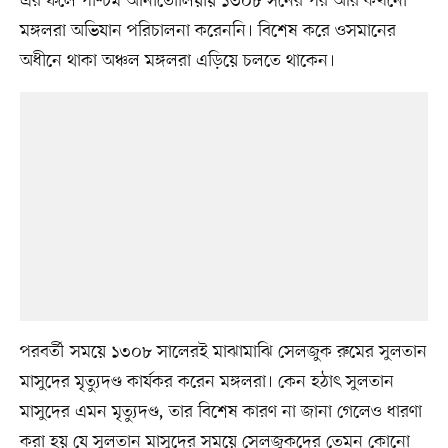
এর ফলে পশ্চিম আনাতোলিয়ায় ১৩০৮ সনের পর আর কখনো
মঙ্গলরা অভিযান পরিচালনা করেননি। বিশেষ করে ওসমানের
অধীনে থাকা অঞ্চল মঙ্গলরা এড়িয়ে চলতে থাকেন।
পরবর্তী সময়ে ১৩০৮ সালেরই মাঝামাঝি সেলজুক রুমের সুলতান
মাসুদের মৃত্যুদণ্ড কার্যকর করেন মঙ্গলরা। কেন হঠাৎ সুলতান
মাসুদের এমন মৃত্যুদণ্ড, তার বিশেষ কারণ না জানা গেলেও ধারণা
করা হয় যে সুলতান মাসুদের সময়ে সেলজুকদের তেমন কোনো