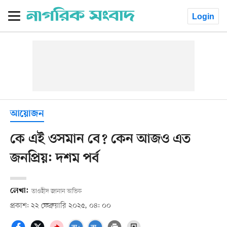
Login
আয়োজন
কে এই ওসমান বে? কেন আজও এত
জনপ্রিয়: দশম পর্ব
লেখা:
তাওহীদ জানান অভিক
প্রকাশ: ২২ ফেব্রুয়ারি ২০২৫, ০৪: ০০