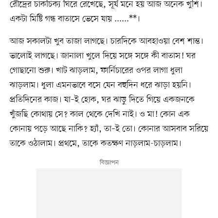
রৌদ্রের চাকচিক্য ঘিরে রেখেছে, সূর্য মনে হয় আজ অনেক খুশি।
একটা মিষ্টি গন্ধ বাতাসে ভেসে যায় ‌......**।
আজ সকালটা খুব তাজা লাগছে। চারদিকে আবহাওয়া বেশ শান্ত।
ভালোই লাগছে। জানালা খুলে দিয়ে সঙ্গে সঙ্গে কী বাতাস! ঘর
গোছানো শুরু। খাট ঝাড়লাম, ফার্নিচারের ওপর লাগা ধুলা
ঝাড়লাম। ধুলা এমনভাবে বসে যেন বহুদিন ধরে ঝাড়া হয়নি।
প্রতিদিনের কাজ। যা–ই হোক, ঘর ঝাড়ু দিতে গিয়ে একজনকে
খুঁজছি কোথায় সে? কাল থেকে দেখি নাই। ও মা! কোন এক
কোনায় পড়ে আছে নাকি? হ্যাঁ‌, তা–ই তো। কোনার আসবাব সরিয়ে
তাকে ওঠালাম। প্রথমে, তাকে কতক্ষণ নাড়লাম-চাড়লাম।