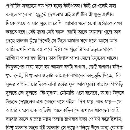
প্রাণীটির সবচেয়ে বড় শত্রু হচ্ছে কীটপতঙ্গ। কীট দেখলেই সহ্য
করতে পারে না। মুহূর্তে দেখলাম এই প্রাণীটির ঐ ক্ষুদ্র প্রাণীর
দিকে ধেয়ে আসার সুযোগ বেশি। আমার মনে হলো এইটাকে রক্ষা
করতে হবে। যেই ভাবা সেই কাজ। আমি তাকে জানালা খুলে তার
দেহে হালকা ছুঁয়ে দিতেই সে উড়ে আমার ঘরে চলে আসে আর
আমি তখনি কাচ বন্ধ করে দিই। সে পুরোটা ঘর উড়তে থাকে।
ভাগ্যিস পাখা বন্ধ ছিল। তার বিশাল পাখা মেলে উড়তেই থাকে।
কিছুক্ষণের জন্য মনে হয় আমার ঘরটা বাগান, ছোট্ট বাগান। যদিও
ফুল নেই, কিন্তু তার ওড়াটা আমাকে বাগানের অনুভূতি দিচ্ছে। কি
সুন্দর বাগান! চারদিকে নানা রঙের ফুল আর ফুল। বাতাসে পাপড়ি
দুলছে তো দুলছে। কি সুবাস! মৌমাছি এসে বসেছে, আহা! উড়তে
উড়তে দেয়ালের এক কোনে বসে রইল। দিন যায়, রাত যায়—সে
আমার ঘরের এক অতিথি। অনেকদিন সে এখানে থাকছে। আমি
বহুবার তাকে হাতের নরম তলায় রাখবার ইচ্ছা পোষণ করেছিলাম‌,
কিন্তু যতবার তাকে ছুঁই ততবার সে ভয়ে পালিয়ে উড়ে অন্য কোনায়