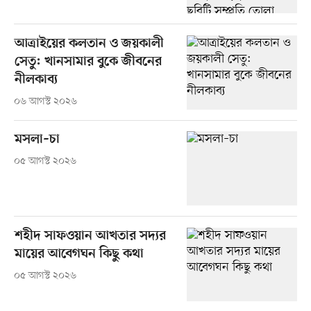
আত্রাইয়ের কলতান ও জয়কালী
সেতু: খানসামার বুকে জীবনের
নীলকাব্য
০৬ আগস্ট ২০২৬
মসলা–চা
০৫ আগস্ট ২০২৬
শহীদ সাফওয়ান আখতার সদ্যর
মায়ের আবেগঘন কিছু কথা
০৫ আগস্ট ২০২৬