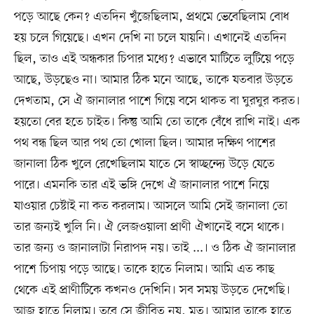
পড়ে আছে কেন? এতদিন খুঁজেছিলাম, প্রথমে ভেবেছিলাম বোধ
হয় চলে গিয়েছে। এখন দেখি না চলে যায়নি। এখানেই এতদিন
ছিল, তাও এই অন্ধকার চিপার মধ্যে? এভাবে মাটিতে লুটিয়ে পড়ে
আছে, উড়ছেও না। আমার ঠিক মনে আছে, তাকে যতবার উড়তে
দেখতাম, সে ঐ জানালার পাশে গিয়ে বসে থাকত বা ঘুরঘুর করত।
হয়তো বের হতে চাইত। কিন্তু আমি তো তাকে বেঁধে রাখি নাই। এক
পথ বন্ধ ছিল আর পথ তো খোলা ছিল। আমার দক্ষিণ পাশের
জানালা ঠিক খুলে রেখেছিলাম যাতে সে স্বাচ্ছন্দ্যে উড়ে যেতে
পারে। এমনকি তার এই ভঙ্গি দেখে ঐ জানালার পাশে নিয়ে
যাওয়ার চেষ্টাই না কত করলাম। আসলে আমি সেই জানালা তো
তার জন্যই খুলি নি। ঐ লেজওয়ালা প্রাণী ঐখানেই বসে থাকে।
তার জন্য ও জানালাটা নিরাপদ নয়। তাই ...। ও ঠিক ঐ জানালার
পাশে চিপায় পড়ে আছে। তাকে হাতে নিলাম। আমি এত কাছ
থেকে এই প্রাণীটিকে কখনও দেখিনি। সব সময় উড়তে দেখেছি।
আজ হাতে নিলাম। তবে সে জীবিত নয়, মৃত। আমার তাকে হাতে