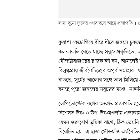
সাদা বুনো ফুলের ওপর বসে আছে প্রজাপতি
ছ
কুয়াশা কেটে গিয়ে ধীরে ধীরে জঙ্গলে ঢ
কলকাকলি বেড়ে যাচ্ছে সবুজ প্রকৃতিতে, আস
মৌলভীবাজারের রাজকান্দী বন, আসলেই জ
বিলুপ্তপ্রায় জীববৈচিত্র্যের অপূর্ব সমাহার
বাড়ছে, সূর্যের আলোর সঙ্গে তাল মিলিয়ে 
বসছে পুরো জঙ্গলের সবুজের মধ্যে। নান্
লেপিডোপ্টেরা বর্গের অন্তর্গত প্রজাপতি হ
বিশেষত উষ্ণ ও উপ–উষ্ণমণ্ডলীয় এলাকায় 
যেমন গুরুত্বপূর্ণ ভূমিকা রাখে, ঠিক তেমনি 
বিবেচিত হয়। এ ছাড়া সৌন্দর্য ও অর্থন