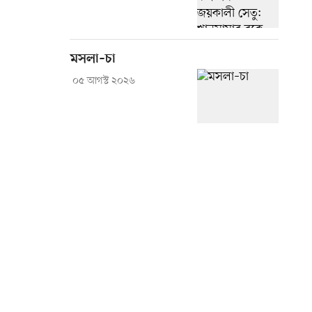
মসলা–চা
০৫ আগস্ট ২০২৬