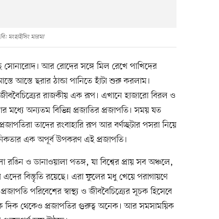
বি: মংহাইসিং মারমা
ুকছে সোনারোদ। আর রোদের সঙ্গে মিল রেখে পাখিদের
্তে আস্তে ছরার ঠান্ডা পানিতে হাঁটা শুরু করলাম।
ীববৈচিত্র্যের রাজকীয় এক রূপ। এখানে হাজারো বিরল ও
। যার মধ্যে অন্যতম বিভিন্ন প্রজাতির প্রজাপতি। সময় যত
প্রজাপতিরা তাদের রংবাহারি রূপ আর বর্ণচ্ছটার পসরা নিয়ে
দনিকতার এক অপূর্ব উপকরণ এই প্রজাপতি।
লো রঙিন ও ডানাওয়ালা পতঙ্গ, যা বিশ্বের প্রায় সব অঞ্চলে,
এদের বিস্তৃতি রয়েছে। এরা ফুলের মধু খেয়ে পরাগায়ণে
প্রজাপতি পরিবেশের স্বাস্থ্য ও জীববৈচিত্র্যের সূচক হিসেবে
ৈতিক দিক থেকেও প্রজাপতির গুরুত্ব অনেক। আর সমসাময়িক