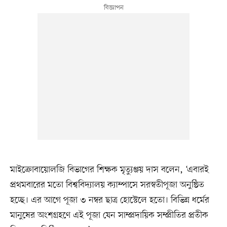
মাইক্রোবায়োলজি বিভাগের শিক্ষক মৃত্যুঞ্জয় দাস বলেন, ‘এবারই
প্রথমবারের মতো বিশ্ববিদ্যালয় ক্যাম্পাসে সরস্বতীপূজা অনুষ্ঠিত
হচ্ছে। এর আগে পূজা ৩ নম্বর ছাত্র হোস্টেলে হতো। বিভিন্ন ধর্মের
মানুষের অংশগ্রহণে এই পূজা যেন সাম্প্রদায়িক সম্প্রীতির প্রতীক