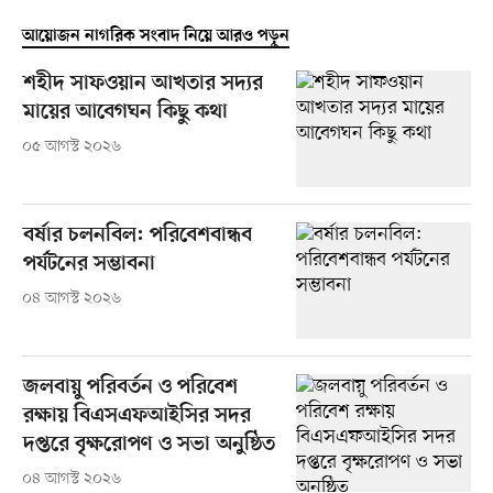
আয়োজন নাগরিক সংবাদ নিয়ে আরও পড়ুন
শহীদ সাফওয়ান আখতার সদ্যর
মায়ের আবেগঘন কিছু কথা
০৫ আগস্ট ২০২৬
বর্ষার চলনবিল: পরিবেশবান্ধব
পর্যটনের সম্ভাবনা
০৪ আগস্ট ২০২৬
জলবায়ু পরিবর্তন ও পরিবেশ
রক্ষায় বিএসএফআইসির সদর
দপ্তরে বৃক্ষরোপণ ও সভা অনুষ্ঠিত
০৪ আগস্ট ২০২৬