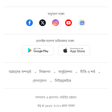
অনুসরণ করুন
মোবাইল অ্যাপস ডাউনলোড করুন
আমাদের সম্পর্কে
বিজ্ঞাপন
সার্কুলেশন
নীতি ও শর্ত
যোগাযোগ
নিউজলেটার
সম্পাদক ও প্রকাশক: মতিউর রহমান
স্বত্ব © ১৯৯৮-২০২৬ প্রথম আলো