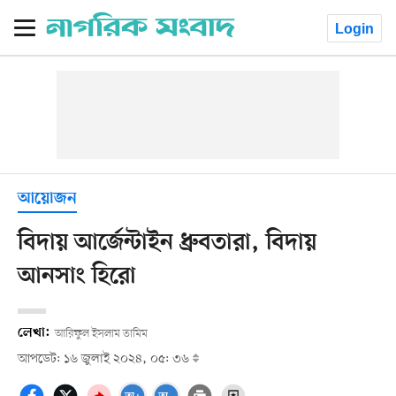
Login
আয়োজন
বিদায় আর্জেন্টাইন ধ্রুবতারা, বিদায়
আনসাং হিরো
লেখা:
আরিফুল ইসলাম তামিম
আপডেট: ১৬ জুলাই ২০২৪, ০৫: ৩৬