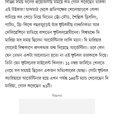
বিভিন্ন সময় দলের প্রয়োজনীয় সময়ে কত গোল করেছেন তারকা
এই উইঙ্গার! মাঝমাঠ থেকে প্রতিপক্ষের খেলোয়াড়কে বোকা
বানিয়ে বল কেড়ে নিয়ে দিতেন ভোঁ–দৌড়, শৈল্পিক ড্রিবলিং,
পাসিং, ফ্রি–কিকে বছরজুড়েই তাঁর ফুটবলীয় নান্দনিকতা আর
সেলিব্রেশিনে মাতিয়ে রাখতেন ফুটবলপ্রেমীদের। বিশ্বমঞ্চে দি
মারিয়া সব সময় ছিলেন আর্জেন্টিনার লাকি ম্যান। দি মারিয়ার
গোলেই বিশ্বকাপে রূপকথার জন্ম দিয়েছে আর্জেন্টিনা। তবে কেন
যেন তেমন একটা আলোচনা হতো না এই ফুটবল তারকাকে নিয়ে।
তিনি যেন ফুটবলের সাইলেন্ট কিলার। ১১ নম্বর জার্সিতে খেলতে
নেমে সব সময়ই ছিলেন একজন সত্যিকারের যোদ্ধা। গোটা ফুটবল
ক্যারিয়ারে আর্জেন্টিনার হয়ে এখন পর্যন্ত ১৪৫টি ম্যাচ খেলেছেন দি
মারিয়া, গোল করেছেন ৩১টি।