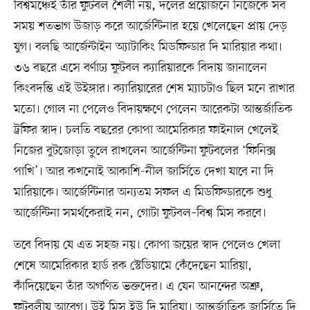
বিশ্বমঞ্চেই তাঁর ফুটবল শৈলী নয়, দলের প্রয়োজনে নিজেকে সব
সময় শতভাগ উজাড় করে আর্জেন্টিনার হয়ে খেলেছেন প্রায় দেড়
যুগ। বলছি আর্জেন্টাইন অ্যাটাকিং মিডফিল্ডার দি মারিয়ার কথা।
৩৬ বছরে এসে বর্ণাঢ্য ফুটবল ক্যারিয়ারকে বিদায় জানালেন
কিংবদন্তি এই উইঙ্গার। ক্যারিয়ারের শেষ ম্যাচটাও ছিল মনে রাখার
মতো। গোল না পেলেও বিদায়ক্ষণে পেলেন আরেকটা আন্তর্জাতিক
ট্রফির স্বাদ। চলতি বছরের কোপা আমেরিকার ফাইনাল খেলেই
নিজের বুটজোড়া তুলে রাখলেন আর্জেন্টিনা ফুটবলের ‘ফিনিক্স
পাখি’। আর কখনোই আকাশি-নীল জার্সিতে দেখা যাবে না দি
মারিয়াকে। আর্জেন্টিনার অন্যতম সফল এ মিডফিল্ডারকে শুধু
আর্জেন্টিনা সমর্থকেরাই নন, গোটা ফুটবল–বিশ্ব মিস করবে।
তবে বিদায় যে এত সহজ নয়। কোপা জয়ের স্বাদ পেলেও খেলা
শেষে আমেরিকার হার্ড রক স্টেডিয়ামে কেঁদেছেন মারিয়া,
কাঁদিয়েছেন তাঁর অগণিত ভক্তদের। এ যেন আনন্দের অশ্রু,
ফুটবলীয় আবেগ। উই মিস ইউ দি মারিয়া। আন্তর্জাতিক জার্সিতে দি