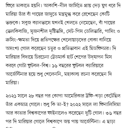
ফিরে তাকাতে হয়নি। আকাশি–নীল জার্সিতে প্রায় দেড় যুগ ধরে দি
মারিয়া তাঁর বাঁ পায়ের জাদুতে মন্ত্রমুগ্ধ করে রেখেছেন কোটি
ভক্তকে। সবুজ ক্যানভাসে যখনই খেলতে নেমেছেন, বাঁ পায়ের
ভেলকিবাজি, সৃজনশীল দৃষ্টিভঙ্গি, সেট-পিস ডেলিভারি, পাসিং ও
ক্রসিং–ক্ষমতা দিয়ে প্রতিপক্ষের খেলোয়াড়দের বোকা বানিয়ে
অসংখ্য গোল করেছেন চতুর ও প্রতিভাবান এই মিডফিল্ডার। দি
মারিয়ার বিদায়ে চিরচেনা ট্রেডমার্ক হার্ট শেপের উদ্‌যাপন মিস
করবে গোটা ফুটবল–বিশ্ব। ১৬ বছরের ফুটবল ক্যারিয়ারে
আর্জেন্টিনার হয়ে শুধু খেলেননি, মহাকাব্য রচনা করেছেন দি
মারিয়া।
২০২১ সালে ২৮ বছর পর কোপা আমেরিকার ট্রফি–খড়া কেটেছিল
তাঁর একমাত্র গোলে। শুধু কি তা–ই? ২০২২ সালে লা ফিনালিসিমা
আর কাতার বিশ্বকাপের ফাইনালেও করেছেন দুটি গোল। ৩৬ বছর
পর দি মারিয়ার গোলে বিশ্বকাপে জয় পায় আর্জেন্টিনা। এ ছাড়া