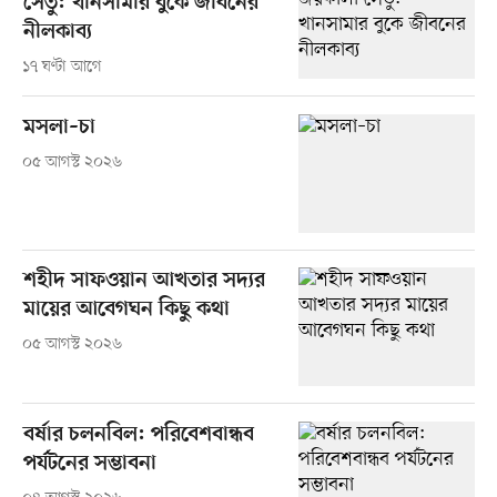
সেতু: খানসামার বুকে জীবনের
নীলকাব্য
১৭ ঘণ্টা আগে
মসলা–চা
০৫ আগস্ট ২০২৬
শহীদ সাফওয়ান আখতার সদ্যর
মায়ের আবেগঘন কিছু কথা
০৫ আগস্ট ২০২৬
বর্ষার চলনবিল: পরিবেশবান্ধব
পর্যটনের সম্ভাবনা