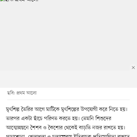
ছবি: প্রথম আলো
মৃৎশিল্প তৈরির আগে মাটিকে মৃৎশিল্পের উপযোগী করে নিতে হয়।
তারপর একটা ছাঁচে পরিণত করতে হয়। তেমনি শিশুদের
আত্মোন্নয়নে শৈশব ও কৈশোর থেকেই বাড়তি নজর রাখতে হয়।
পড়াশোনা, খেলাধুলা ও চলাফেরায় ইতিবাচক প্রতিযোগিতা রাখতে