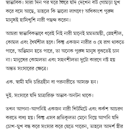
স্বাভাবিক। সারা দিন পর ঘরে ফিরে যদি দেখেন বউ গোমড়া মুখ
করে বসে আছে, তাহলে কি ভালো লাগবে? অধিকাংশ পুরুষ
মানুষই হাসিখুশি নারী পছন্দ করেন।
আমরা স্বাভাবিকভাবে ধরেই নিই নারী মানেই মমতাময়ী, স্নেহশীল,
কোমল এবং ধৈর্যশীল হবে। কিন্তু একজন নারীর ও যে রাগ থাকতে
পারে, অভিমান হতে পারে, তা অনেক পুরুষ মানুষ বুঝতেই চান
না। মানুষের কোমলতা এবং সহনশীলতা দুটো কারণে নষ্ট হয়
অন্তত সংসারের ক্ষেত্রে।
এক. স্বামী যদি চরিত্রহীন বা পরনারীতে আসক্ত হন।
দুই. সংসারে যদি মাত্রারিক্ত অভাব-অনটন থাকে।
তখন আপনা–আপনিই একজন নারী খিটমিটে এবং কর্কশ আচরণ
করতে বাধ্য হয়। কিন্তু এসব প্রতিকূলতা মেনে নিয়ে আপনি যদি
চোখ–মুখ বন্ধ করে সংসার করে যেতে পারেন, তাহলে আদর্শ স্ত্রীর