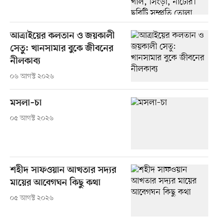
আত্রাইয়ের কলতান ও জয়কালী
সেতু: খানসামার বুকে জীবনের
নীলকাব্য
০৬ আগস্ট ২০২৬
মসলা–চা
০৫ আগস্ট ২০২৬
শহীদ সাফওয়ান আখতার সদ্যর
মায়ের আবেগঘন কিছু কথা
০৫ আগস্ট ২০২৬