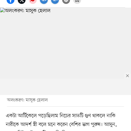
অলংকরণ: মাসুক হেলাল
একটা আর্টিকেলে পড়েছিলাম নিচের সাতটি গুণ থাকলে নাকি
নারীকে আদর্শ স্ত্রী বলে মনে করেন বেশির ভাগ পুরুষ। আসুন,