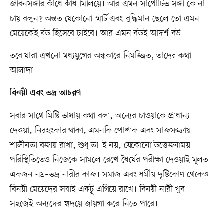
জীবনসঙ্গীর কাঁধে কাঁধ মিলিয়ে। আর এমন সাপোর্টিভ সঙ্গী কে না
চায় বলুন? অন্তত যেকোনো স্মার্ট এবং বুদ্ধিমান ছেলে তো এমন
মেয়েকেই বউ হিসেবে চাইবে। আর এমন বউই আদর্শ বউ।
তবে যারা এখনো মধ্যযুগের অন্ধকারে নিমজ্জিত, তাদের কথা
আলাদা।
বিনয়ী এবং ভদ্র আচরণ
সবার সাথে মিষ্টি ভাষায় কথা বলা, অন্যের চাওয়াকে প্রাধান্য
দেওয়া, নিরহংকার থাকা, এমনকি পোশাক এবং সাজসজ্জায়
শালীনতা বজায় রাখা, শুধু তা–ই নয়, যেকোনো উত্তেজনাময়
পরিস্থিতিতেও নিজেকে সামলে রেখে ধৈর্যের পরীক্ষা দেওয়াই মূলত
একজন নম্র–ভদ্র নারীর কাজ। সমাজ এবং ধর্মীয় দৃষ্টিকোণ থেকেও
বিনয়ী মেয়েদের সবাই একটু এগিয়ে রাখে। বিনয়ী নারী খুব
সহজেই অন্যদের হৃদয়ে জায়গা করে নিতে পারে।