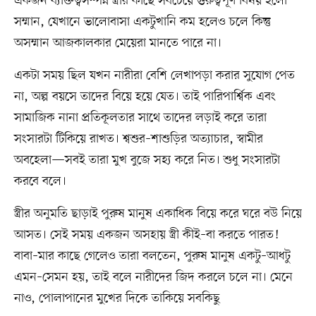
একজন ব্যক্তিত্বসম্পন্ন স্ত্রীর কাছে সবচেয়ে গুরুত্বপূর্ণ বিষয় হলো
সম্মান, যেখানে ভালোবাসা একটুখানি কম হলেও চলে কিন্তু
অসম্মান আজকালকার মেয়েরা মানতে পারে না।
একটা সময় ছিল যখন নারীরা বেশি লেখাপড়া করার সুযোগ পেত
না, অল্প বয়সে তাদের বিয়ে হয়ে যেত। তাই পারিপার্শ্বিক এবং
সামাজিক নানা প্রতিকূলতার সাথে তাদের লড়াই করে তারা
সংসারটা টিকিয়ে রাখত। শ্বশুর–শাশুড়ির অত্যাচার, স্বামীর
অবহেলা—সবই তারা মুখ বুজে সহ্য করে নিত। শুধু সংসারটা
করবে বলে।
স্ত্রীর অনুমতি ছাড়াই পুরুষ মানুষ একাধিক বিয়ে করে ঘরে বউ নিয়ে
আসত। সেই সময় একজন অসহায় স্ত্রী কীই–বা করতে পারত!
বাবা–মার কাছে গেলেও তারা বলতেন, পুরুষ মানুষ একটু–আধটু
এমন–সেমন হয়, তাই বলে নারীদের জিদ করলে চলে না। মেনে
নাও, পোলাপানের মুখের দিকে তাকিয়ে সবকিছু