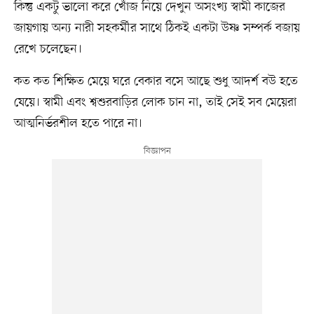
কিন্তু একটু ভালো করে খোঁজ নিয়ে দেখুন অসংখ্য স্বামী কাজের
জায়গায় অন্য নারী সহকর্মীর সাথে ঠিকই একটা উষ্ণ সম্পর্ক বজায়
রেখে চলেছেন।
কত কত শিক্ষিত মেয়ে ঘরে বেকার বসে আছে শুধু আদর্শ বউ হতে
যেয়ে। স্বামী এবং শ্বশুরবাড়ির লোক চান না, তাই সেই সব মেয়েরা
আত্মনির্ভরশীল হতে পারে না।