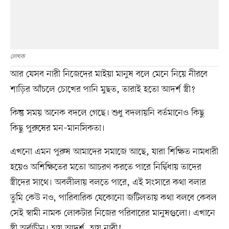
লেখক
আর যেসব নারী নিজেদের মাইয়া মানুষ বলে মেনে নিয়ে নীরবে
শাড়ির আঁচলে চোখের পানি মুছত, তারাই হতো আদর্শ স্ত্রী?
কিন্তু সময় অনেক বদলে গেছে। শুধু বদলায়নি বর্তমানেও কিছু
কিছু পুরুষের মন–মানসিকতা।
এখনো এমন পুরুষ আমাদের সমাজে আছে, যারা শিক্ষিত নামধারী
হয়েও অশিক্ষিতের মতো আচরণ করতে পারে নির্দ্বিধায় তাদের
স্ত্রীদের সাথে। অবলীলায় বলতে পারে, এই সংসারে কথা বলার
তুমি কেউ নও, পারিবারিক যেকোনো জটিলতায় কথা বলবে কেবল
সেই স্বামী নামক লোকটার নিজের পরিবারের মানুষগুলো। এখানে
স্ত্রী অর্বাচীন। হায় আদর্শ, হায় নারী!