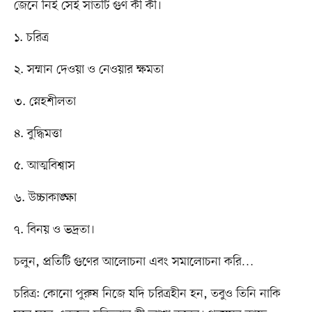
জেনে নিই সেই সাতটি গুণ কী কী।
১. চরিত্র
২. সম্মান দেওয়া ও নেওয়ার ক্ষমতা
৩. স্নেহশীলতা
৪. বুদ্ধিমত্তা
৫. আত্মবিশ্বাস
৬. উচ্চাকাঙ্ক্ষা
৭. বিনয় ও ভদ্রতা।
চলুন, প্রতিটি গুণের আলোচনা এবং সমালোচনা করি…
চরিত্র: কোনো পুরুষ নিজে যদি চরিত্রহীন হন, তবুও তিনি নাকি