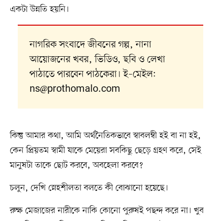
একটা উন্নতি হয়নি।
নাগরিক সংবাদে জীবনের গল্প, নানা
আয়োজনের খবর, ভিডিও, ছবি ও লেখা
পাঠাতে পারবেন পাঠকেরা। ই–মেইল:
ns@prothomalo.com
কিন্তু আমার কথা, আমি অর্থনৈতিকভাবে স্বাবলম্বী হই বা না হই,
কেন প্রিয়তম স্বামী যাকে মেয়েরা সবকিছু ছেড়ে গ্রহণ করে, সেই
মানুষটা তাকে ছোট করবে, অবহেলা করবে?
চলুন, দেখি স্নেহশীলতা বলতে কী বোঝানো হয়েছে।
রুক্ষ মেজাজের নারীকে নাকি কোনো পুরুষই পছন্দ করে না। খুব