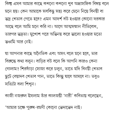
কিন্তু এসব আমার কাছে কখনো কখনো খুব অপ্রাসঙ্গিক বিষয় বলে
মনে হয়। কেন আমাকে সবকিছু সহ্য করে মেনে নিয়ে বিনয়ী বা
ভদ্র খেতাব পেতে হবে? এমন আদর্শ বউ হওয়ার কোনো দরকার
আছে বলে আমি মনে করি না। আগে আত্মসম্মান নীতিবোধ,
তারপর ভদ্রতা। মুখোশ পরে অভিনয় করে ভালো হওয়ার মতো
ভণ্ডামি আর নেই।
যা আপনার কাছে অনৈতিক এবং অসৎ বলে মনে হবে, তার
বিরুদ্ধে কথা বলুন। বাড়ির বউ বলে কি আপনি কারও কেনা
গোলাম? শিরদাঁড়া সোজা করে চলুন, তাতে যদি বিনয়ী খেতাব
ছুটে বেয়াদব খেতাব পান, তাতে কিচ্ছু যাবে আসবে না। তবুও
সত্যিটা বলা শিখুন।
কাজী নজরুল ইসলাম তাঁর কালজয়ী ‘নারী’ কবিতায় বলেছেন,
‘আমার চক্ষে পুরুষ-রমণী কোনো ভেদাভেদ নাই।