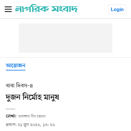
Login
আয়োজন
বাবা দিবস–৪
দুজন নির্মোহ মানুষ
লেখা:
আসফাক বীন রহমান
প্রকাশ: ২১ জুন ২০২৬, ১৩: ২৬