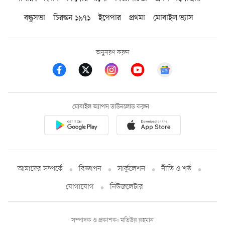
বন্ধুসভা
চিরন্তন ১৯৭১
ইপেপার
প্রথমা
মোবাইল ভ্যাস
অনুসরণ করুন
মোবাইল অ্যাপস ডাউনলোড করুন
আমাদের সম্পর্কে
বিজ্ঞাপন
সার্কুলেশন
নীতি ও শর্ত
যোগাযোগ
নিউজলেটার
সম্পাদক ও প্রকাশক: মতিউর রহমান