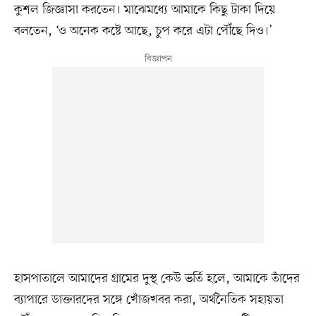
কুশল জিজ্ঞাসা করতেন। মাঝেমধ্যে আমাকে কিছু টাকা দিয়ে
বলতেন, ‘ও অনেক কষ্টে আছে, চুপ করে এটা পৌঁছে দিও।’
হাসপাতালে আমাদের গ্রামের দুস্থ কেউ ভর্তি হলে, আমাকে তাঁদের
ব্যাপারে ডাক্তারদের সঙ্গে খোঁজখবর করা, অর্থনৈতিক সহায়তা