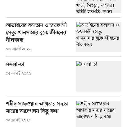
আত্রাইয়ের কলতান ও জয়কালী
সেতু: খানসামার বুকে জীবনের
নীলকাব্য
০৬ আগস্ট ২০২৬
মসলা–চা
০৫ আগস্ট ২০২৬
শহীদ সাফওয়ান আখতার সদ্যর
মায়ের আবেগঘন কিছু কথা
০৫ আগস্ট ২০২৬