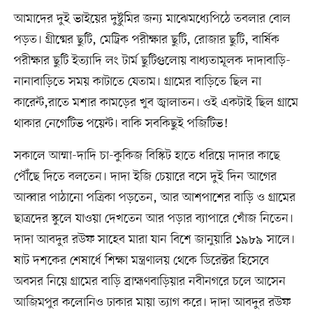
আমাদের দুই ভাইয়ের দুষ্টুমির জন্য মাঝেমধ্যেপিঠে তবলার বোল
পড়ত। গ্রীষ্মের ছুটি, মেট্রিক পরীক্ষার ছুটি, রোজার ছুটি, বার্ষিক
পরীক্ষার ছুটি ইত্যাদি লং টার্ম ছুটিগুলোয় বাধ্যতামূলক দাদাবাড়ি-
নানাবাড়িতে সময় কাটাতে যেতাম। গ্রামের বাড়িতে ছিল না
কারেন্ট,রাতে মশার কামড়ের খুব জ্বালাতন। ওই একটাই ছিল গ্রামে
থাকার নেগেটিভ পয়েন্ট। বাকি সবকিছুই পজিটিভ!
সকালে আম্মা-দাদি চা-কুকিজ বিস্কিট হাতে ধরিয়ে দাদার কাছে
পৌঁছে দিতে বলতেন। দাদা ইজি চেয়ারে বসে দুই দিন আগের
আব্বার পাঠানো পত্রিকা পড়তেন, আর আশপাশের বাড়ি ও গ্রামের
ছাত্রদের স্কুলে যাওয়া দেখতেন আর পড়ার ব্যাপারে খোঁজ নিতেন।
দাদা আবদুর রউফ সাহেব মারা যান বিশে জানুয়ারি ১৯৮৯ সালে।
ষাট দশকের শেষার্ধে শিক্ষা মন্ত্রণালয় থেকে ডিরেক্টর হিসেবে
অবসর নিয়ে গ্রামের বাড়ি ব্রাহ্মণবাড়িয়ার নবীনগরে চলে আসেন
আজিমপুর কলোনিও ঢাকার মায়া ত্যাগ করে। দাদা আবদুর রউফ