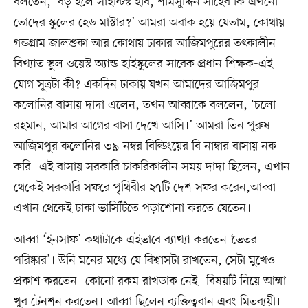
বলতেন, ‘বড় হলে সাইন্টিস্ট হবি, শামসুদ্দিন সাহেব কি এখনো
তোদের স্কুলের হেড মাস্টার?’ আমরা অবাক হয়ে যেতাম, কোথায়
গন্ডগ্রাম জালশুকা আর কোথায় ঢাকার আজিমপুরের তৎকালীন
বিখ্যাত স্কুল ওয়েস্ট অ্যান্ড হাইস্কুলের সাবেক প্রধান শিক্ষক-এই
যোগ সূত্রটা কী? একদিন ঢাকায় যখন আমাদের আজিমপুর
কলোনির বাসায় দাদা এলেন, তখন আব্বাকে বললেন, ‘চলো
রহমান, আমার আগের বাসা দেখে আসি।’ আমরা তিন পুরুষ
আজিমপুর কলোনির ৩৯ নম্বর বিল্ডিংয়ের বি নাম্বার বাসায় নক
করি। এই বাসায় সরকারি চাকরিকালীন সময় দাদা ছিলেন, এখান
থেকেই সরকারি সফরে পৃথিবীর ২৭টি দেশ সফর করেন,আব্বা
এখান থেকেই ঢাকা ভার্সিটিতে পড়াশোনা করতে যেতেন।
আব্বা ‘ইনসাফ’ কথাটাকে এইভাবে ব্যাখ্যা করতেন ‘ভেতর
পরিষ্কার’। উনি মনের মধ্যে যে বিশ্বাসটা রাখতেন, সেটা মুখেও
প্রকাশ করতেন। কোনো রকম রাখডাক নেই। বিষয়টি নিয়ে আম্মা
খুব টেনশন করতেন। আব্বা ছিলেন ব্যক্তিত্ববান এবং মিতব্যয়ী।