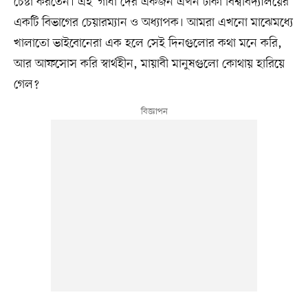
চেষ্টা করতেন। এই ‘গাধা’দের একজন এখন ঢাকা বিশ্ববিদ্যালয়ের
একটি বিভাগের চেয়ারম্যান ও অধ্যাপক। আমরা এখনো মাঝেমধ্যে
খালাতো ভাইবোনেরা এক হলে সেই দিনগুলোর কথা মনে করি,
আর আফসোস করি স্বার্থহীন, মায়াবী মানুষগুলো কোথায় হারিয়ে
গেল?