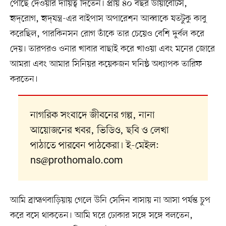
পৌঁছে দেওয়ার দায়িত্ব দিতেন। প্রায় ৪০ বছর ডায়াবেটিস,
হৃদ্‌রোগ, হৃদ্‌যন্ত্র-এর বাইপাস অপারেশন আব্বাকে যতটুকু কাবু
করেছিল, পারকিনসন রোগ তাঁকে তার চেয়েও বেশি দুর্বল করে
দেয়। তারপরও ওনার খাবার বাছাই করে খাওয়া এবং মনের জোরে
আমরা এবং আমার সিনিয়র কয়েকজন ঘনিষ্ঠ অধ্যাপক তারিফ
করতেন।
নাগরিক সংবাদে জীবনের গল্প, নানা
আয়োজনের খবর, ভিডিও, ছবি ও লেখা
পাঠাতে পারবেন পাঠকেরা। ই-মেইল:
ns@prothomalo.com
আমি ব্রাহ্মণবাড়িয়ায় গেলে উনি সেদিন বাসায় না আসা পর্যন্ত চুপ
করে বসে থাকতেন। আমি ঘরে ঢোকার সঙ্গে সঙ্গে বলতেন,