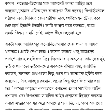
করেন। নভেম্বর-ডিসেম্বর মাস আসলেই আব্বা অস্থির হয়ে
বলতেন,‘তোমার এসিআরের কাগজপত্র ঠিক করেছ? ডিপার্টমেন্টাল
পরীক্ষা দাও, সিনিয়র স্কেল পরীক্ষা দাও, ফাউন্ডেশন ট্রেনিং কবে
শুরু হবে’ ইত্যাদি ইত্যাদি। আমি আশ্বস্ত করে বলতাম, আগে
এফসিপিএস-এমডি দেই, আস্তে-ধীরে ওগুলো হবে।
একটা সময় আজিমপুর কলোনিতেআমার মেজ খালা ও আমরা
থাকতাম। প্রায়ই দেখা হতো । অনেক সন্ধ্যায় খালু আমাদের
পড়াশোনার হালহকিকত নিয়ে জিজ্ঞাসাবাদ করতেন। আমাদের দুই
ভাই ও খালাতো ভাইবোনদের একসঙ্গে বসিয়ে অঙ্ক, জ্যামিতি
ধরতেন, বলতেন গাধাগুলো কিছু পারে না। আব্বাকে ইন্সিস্ট করে
বলতেন , ‘এই আবদুর রহমান, এদের কিছু ইংরেজি গ্রামার ধরা
তো।’ আমরা আড়ালে-আবডালে ওনাদের প্রধান সামরিক আইন
প্রশাসক এবং উপপ্রধান সামরিক আইন প্রশাসক হিসেবে বলতাম।
ওনারা সন্ধ্যার পর যত্ন করে আমাদের পড়া দিতেন, পড়া আদায়ের