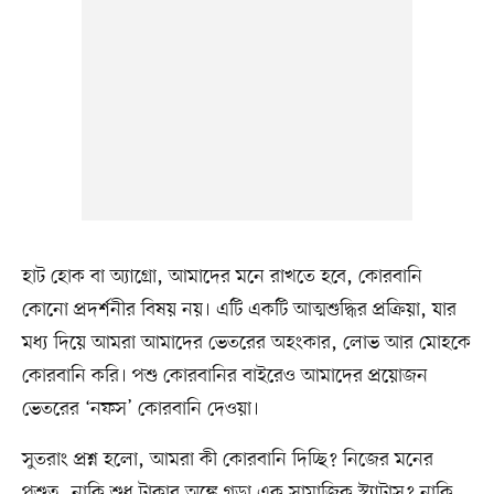
হাট হোক বা অ্যাগ্রো, আমাদের মনে রাখতে হবে, কোরবানি
কোনো প্রদর্শনীর বিষয় নয়। এটি একটি আত্মশুদ্ধির প্রক্রিয়া, যার
মধ্য দিয়ে আমরা আমাদের ভেতরের অহংকার, লোভ আর মোহকে
কোরবানি করি। পশু কোরবানির বাইরেও আমাদের প্রয়োজন
ভেতরের ‘নফস’ কোরবানি দেওয়া।
সুতরাং প্রশ্ন হলো, আমরা কী কোরবানি দিচ্ছি? নিজের মনের
পশুত্ব, নাকি শুধু টাকার অঙ্কে গড়া এক সামাজিক স্ট্যাটাস? নাকি