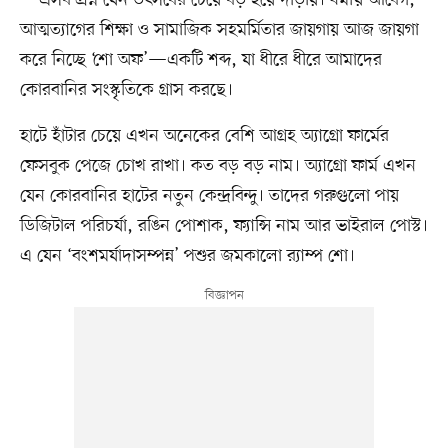
আত্মত্যাগের শিক্ষা ও সামাজিক সহমর্মিতার জায়গায় আজ জায়গা
করে নিচ্ছে ‘শো অফ’—একটি শব্দ, যা ধীরে ধীরে আমাদের
কোরবানির সংস্কৃতিকে গ্রাস করছে।
হাটে হাঁটার চেয়ে এখন অনেকের বেশি আগ্রহ অ্যাগ্রো ফার্মের
ফেসবুক পেজে চোখ রাখা। কত বড় বড় নাম। অ্যাগ্রো ফার্ম এখন
যেন কোরবানির হাটের নতুন কেন্দ্রবিন্দু। তাদের গরুগুলো পায়
ডিজিটাল পরিচর্যা, রঙিন পোশাক, ফ্যান্সি নাম আর ভাইরাল পোস্ট।
এ যেন ‘বংশমর্যাদাসম্পন্ন’ পশুর জমকালো র‍্যাম্প শো।