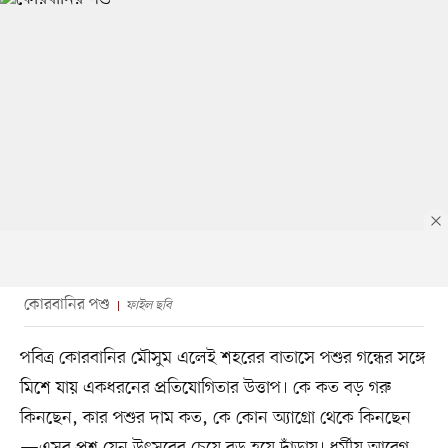
কোরবানির পশু
ফাইল ছবি
পবিত্র কোরবানির মৌসুম এলেই শহরের বাতাসে পশুর গন্ধের সঙ্গে
মিশে যায় একধরনের প্রতিযোগিতার উত্তাপ। কে কত বড় গরু
কিনছেন, কার পশুর দাম কত, কে কোন অ্যাগ্রো থেকে কিনছেন
—এসব প্রশ্ন যেন উৎসবের চেয়ে বড় হয়ে দাঁড়ায়। ধর্মীয় আবেগ,