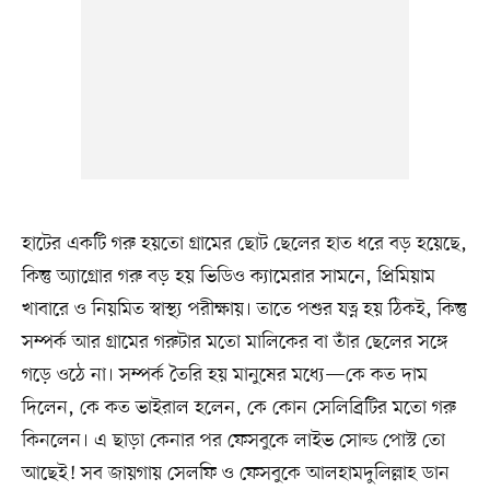
হাটের একটি গরু হয়তো গ্রামের ছোট ছেলের হাত ধরে বড় হয়েছে,
কিন্তু অ্যাগ্রোর গরু বড় হয় ভিডিও ক্যামেরার সামনে, প্রিমিয়াম
খাবারে ও নিয়মিত স্বাস্থ্য পরীক্ষায়। তাতে পশুর যত্ন হয় ঠিকই, কিন্তু
সম্পর্ক আর গ্রামের গরুটার মতো মালিকের বা তাঁর ছেলের সঙ্গে
গড়ে ওঠে না। সম্পর্ক তৈরি হয় মানুষের মধ্যে—কে কত দাম
দিলেন, কে কত ভাইরাল হলেন, কে কোন সেলিব্রিটির মতো গরু
কিনলেন। এ ছাড়া কেনার পর ফেসবুকে লাইভ সোল্ড পোস্ট তো
আছেই! সব জায়গায় সেলফি ও ফেসবুকে আলহামদুলিল্লাহ ডান