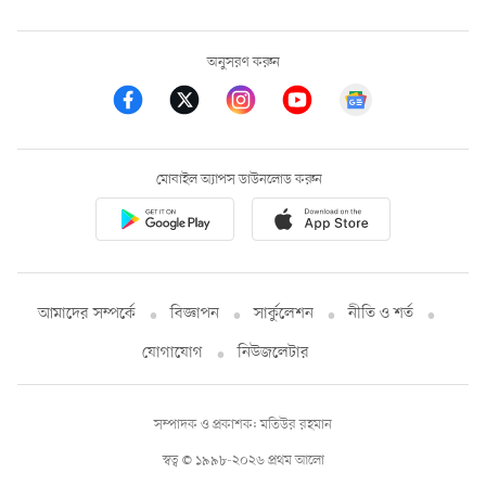
অনুসরণ করুন
মোবাইল অ্যাপস ডাউনলোড করুন
আমাদের সম্পর্কে
বিজ্ঞাপন
সার্কুলেশন
নীতি ও শর্ত
যোগাযোগ
নিউজলেটার
সম্পাদক ও প্রকাশক: মতিউর রহমান
স্বত্ব © ১৯৯৮-২০২৬ প্রথম আলো