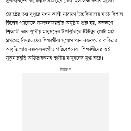
গুণীজনদের অটোগ্রাফ সংগ্রহের চেষ্টা ছিল লক্ষ করার মতো।
জ্যৈষ্ঠের তপ্ত দুপুরে যখন কালী নারায়ণ উচ্চবিদ্যালয় মাঠে বিশাল
স্টিলের প্যান্ডেলে নজরুলজয়ন্তীর অনুষ্ঠান শুরু হয়, ততক্ষণে
শিক্ষার্থী আর স্থানীয় মানুষদের উপস্থিতিতে টইটম্বুর গোটা মাঠ।
প্রথমেই বিদ্যালয়ের শিক্ষার্থীরা সুযোগ পান নজরুলের কবিতার
আবৃত্তি আর নজরুলসংগীত পরিবেশনের। শিক্ষার্থীদের এই
সুকুমারবৃত্তি অভিভাবকসহ স্থানীয় মানুষদের মুগ্ধ করে।