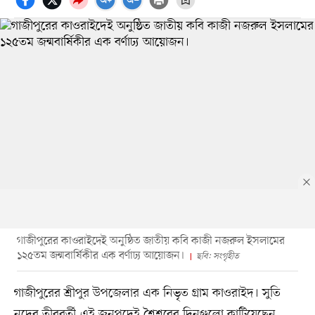
গাজীপুরের কাওরাইদেই অনুষ্ঠিত জাতীয় কবি কাজী নজরুল ইসলামের
১২৫তম জন্মবার্ষিকীর এক বর্ণাঢ্য আয়োজন।
ছবি: সংগৃহীত
গাজীপুরের শ্রীপুর উপজেলার এক নিভৃত গ্রাম কাওরাইদ। সুতি
নদের তীরবর্তী এই জনপদেই শৈশবের দিনগুলো কাটিয়েছেন