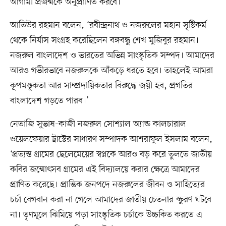
আগামী প্রজন্মকে অনুপ্রাণিত করবে।’
আতিউর রহমান বলেন, ‘রবীন্দ্রনাথ ও নজরুলের মহান সৃষ্টিকর্ম
থেকে নির্যাস সংগ্রহ করেছিলেন বঙ্গবন্ধু শেখ মুজিবুর রহমান।
নজরুল বাংলাদেশ ও ভারতের অভিন্ন সাংস্কৃতিক সম্পদ। আমাদের
আরও গভীরভাবে নজরুলকে আঁকড়ে ধরতে হবে। তাহলেই আমরা
কূপমণ্ডূকতা আর সাম্প্রদায়িকতার বিরুদ্ধে জয়ী হব, প্রগতির
বাংলাদেশ গড়তে পারব।’
নেতাজি সুভাষ-কাজী নজরুল সোশ্যাল অ্যান্ড কালচারাল
ওয়েলফেয়ার ট্রাস্টের সাধারণ সম্পাদক আশরাফুল ইসলাম বলেন,
‘প্রত্যন্ত গ্রামের ছেলেমেয়ের স্বপ্নকে আরও বড় করে তুলতে জাতীয়
কবির জন্মোৎসব গ্রামের এই বিদ্যালয়ে করার ক্ষেত্রে আমাদের
প্রাণিত করেছে। প্রান্তিক জনপদে নজরুলের জীবন ও সাহিত্যের
চর্চা বেগবান করা না গেলে আমাদের জাতীয় চেতনার স্ফুরণ ঘটবে
না। তৃণমূলে ঝিমিয়ে পড়া সাংস্কৃতিক চর্চাকে উচ্চকিত করতে এ