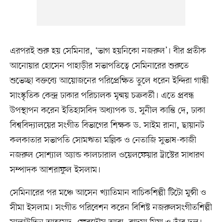
এরপরই শুরু হয় সেমিনার, ‘ভাগ হয়নিকো নজরুল’। বীর প্রতীক
আনোয়ার হোসেন পাহাড়ীর সভাপতিত্বে সেমিনারের শুরুতে
শুভেচ্ছা বক্তব্যে আয়োজনের পরিপ্রেক্ষিত তুলে ধরেন ইন্দিরা গান্ধী
সাংস্কৃতিক কেন্দ্র ঢাকার পরিচালক মৃন্ময় চক্রবর্তী। এতে প্রবন্ধ
উপস্থাপন করেন ইতিহাসবিদ অধ্যাপক ড. সুনীল কান্তি দে, ঢাকা
বিশ্ববিদ্যালয়ের সংগীত বিভাগের শিক্ষক ড. সাইম রানা, ছায়ানট
কলকাতার সভাপতি সোমঋতা মল্লিক ও নেতাজি সুভাষ-কাজী
নজরুল সোশ্যাল অ্যান্ড কালচারাল ওয়েলফেয়ার ট্রাস্টের সাধারণ
সম্পাদক আশরাফুল ইসলাম।
সেমিনারের পর মঞ্চে আসেন খ্যাতিমান বাচিকশিল্পী টিটো মুন্সী ও
সীমা ইসলাম। সংগীত পরিবেশন করেন বিশিষ্ট নজরুলসংগীতশিল্পী