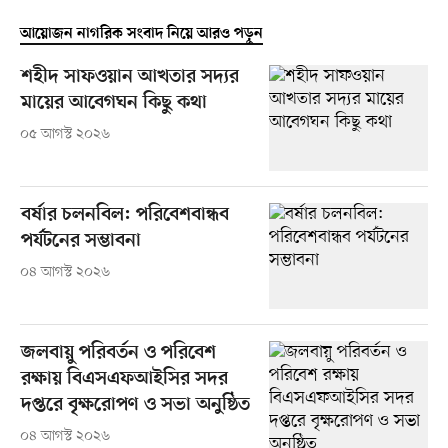
আয়োজন নাগরিক সংবাদ নিয়ে আরও পড়ুন
শহীদ সাফওয়ান আখতার সদ্যর
মায়ের আবেগঘন কিছু কথা
০৫ আগস্ট ২০২৬
বর্ষার চলনবিল: পরিবেশবান্ধব
পর্যটনের সম্ভাবনা
০৪ আগস্ট ২০২৬
জলবায়ু পরিবর্তন ও পরিবেশ
রক্ষায় বিএসএফআইসির সদর
দপ্তরে বৃক্ষরোপণ ও সভা অনুষ্ঠিত
০৪ আগস্ট ২০২৬