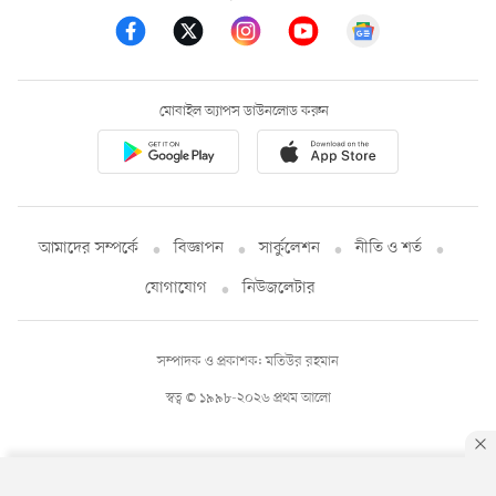
মোবাইল অ্যাপস ডাউনলোড করুন
আমাদের সম্পর্কে
বিজ্ঞাপন
সার্কুলেশন
নীতি ও শর্ত
যোগাযোগ
নিউজলেটার
সম্পাদক ও প্রকাশক: মতিউর রহমান
স্বত্ব © ১৯৯৮-২০২৬ প্রথম আলো