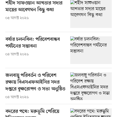
শহীদ সাফওয়ান আখতার সদ্যর
মায়ের আবেগঘন কিছু কথা
০৫ আগস্ট ২০২৬
বর্ষার চলনবিল: পরিবেশবান্ধব
পর্যটনের সম্ভাবনা
০৪ আগস্ট ২০২৬
জলবায়ু পরিবর্তন ও পরিবেশ
রক্ষায় বিএসএফআইসির সদর
দপ্তরে বৃক্ষরোপণ ও সভা অনুষ্ঠিত
০৪ আগস্ট ২০২৬
বদরের পথে: মরুভূমি পেরিয়ে