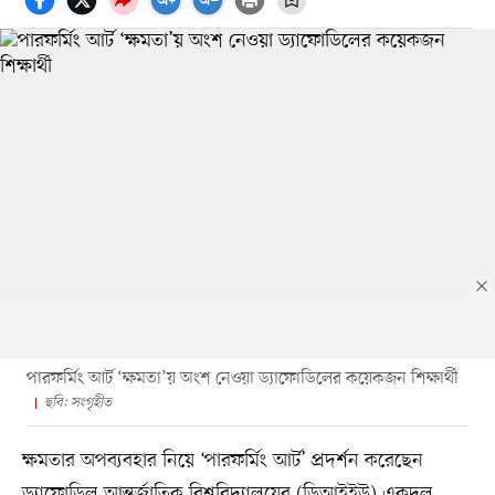
পারফর্মিং আর্ট ‘ক্ষমতা’য় অংশ নেওয়া ড্যাফোডিলের কয়েকজন শিক্ষার্থী
ছবি: সংগৃহীত
ক্ষমতার অপব্যবহার নিয়ে ‘পারফর্মিং আর্ট’ প্রদর্শন করেছেন
ড্যাফোডিল আন্তর্জাতিক বিশ্ববিদ্যালয়ের (ডিআইইউ) একদল