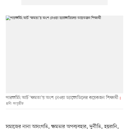
পারফর্মিং আর্ট ‘ক্ষমতা’য় অংশ নেওয়া ড্যাফোডিলের কয়েকজন শিক্ষার্থী
ছবি: সংগৃহীত
সমাজের নানা অসংগতি, ক্ষমতার অপব্যবহার, দুর্নীতি, হয়রানি,