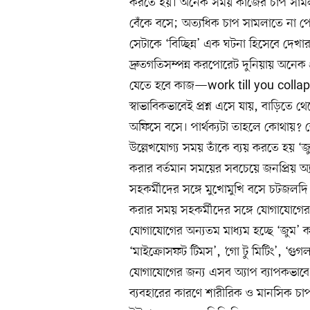
করতে হয়। অনেক সময় কাজের চাপ সামল
বেঁকে বসে; অত্যধিক চাপ সামলাতে না পেরে
সেটাকে ‘বিচ্ছিন্ন’ এক ঘটনা হিসেবে দেখা
দ্রুতগতিসম্পন্ন করপোরেট দুনিয়ায় অনেক
যেতে হবে কাজ—work till you colla
স্বাভাবিকভাবেই প্রশ্ন এসে যায়, বাড়িতে
অফিসে বসে। পার্থক্যটা তাহলে কোথায়? 
উল্লেখযোগ্য সময় তাঁকে ব্যয় করতে হয় ‘জ
করার বর্তমান সময়ের সবচেয়ে জনপ্রিয় অ
সহকর্মীদের সঙ্গে মুখোমুখি বসে চটজল
করার সময় সহকর্মীদের সঙ্গে যোগাযোগের 
যোগাযোগের অন্যতম মাধ্যম হচ্ছে ‘জুম’
‘মাইক্রোসফট টিমস’, ‘গো টু মিটিং’, ‘গুগ
যোগাযোগের জন্য এসব অ্যাপ ব্যাপকভাবে 
ব্যবহারের কারণে শারীরিক ও মানসিক চাপ