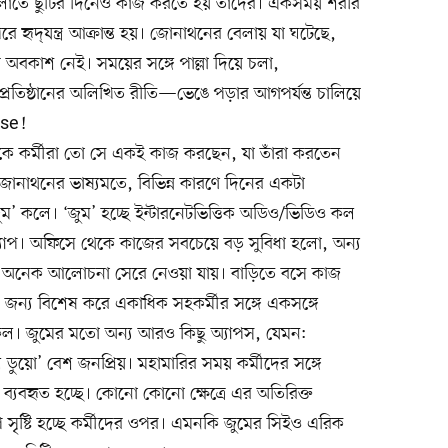
াতে ছুটির দিনেও কাজ করতে হয় তাঁদের। একসময় শরীর
 হৃদ্‌যন্ত্র আক্রান্ত হয়। জোনাথনের বেলায় যা ঘটেছে,
র অবকাশ নেই। সময়ের সঙ্গে পাল্লা দিয়ে চলা,
 প্রতিষ্ঠানের অলিখিত রীতি—ভেঙে পড়ার আগপর্যন্ত চালিয়ে
pse!
 থেকে কর্মীরা তো সে একই কাজ করছেন, যা তাঁরা করতেন
জোনাথনের ভাষ্যমতে, বিভিন্ন কারণে দিনের একটা
ুম’ কলে। ‘জুম’ হচ্ছে ইন্টারনেটভিত্তিক অডিও/ভিডিও কল
্যাপ। অফিসে থেকে কাজের সবচেয়ে বড় সুবিধা হলো, অন্য
দি অনেক আলোচনা সেরে নেওয়া যায়। বাড়িতে বসে কাজ
জন্য বিশেষ করে একাধিক সহকর্মীর সঙ্গে একসঙ্গে
 কল। জুমের মতো অন্য আরও কিছু অ্যাপস, যেমন:
ল ডুয়ো’ বেশ জনপ্রিয়। মহামারির সময় কর্মীদের সঙ্গে
ব্যবহৃত হচ্ছে। কোনো কোনো ক্ষেত্রে এর অতিরিক্ত
 সৃষ্টি হচ্ছে কর্মীদের ওপর। এমনকি জুমের সিইও এরিক