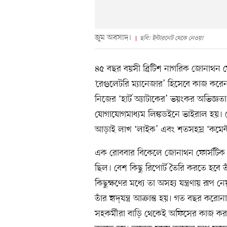
জুম অবসাদ।
ছবি: ইন্টারনেট থেকে নেওয়া
৪৫ বছর বয়সী ব্রিটিশ নাগরিক জোনাথন ফোর
‘রেগুলেটরি ম্যানেজার’ হিসেবে কাজ করেন।
নিজের ‘হার্ট অ্যাটাকের’ ভয়ংকর অভিজ্ঞত
যোগাযোগমাধ্যম লিঙ্কডইনে ভাইরাল হয়। প
আড়াই লাখ ‘লাইক’ এবং শতসহস্র ‘কমেন্ট
এক রোববার বিকেলে জোনাথন ফোর্সটিক
ছিল। বেশ কিছু রিপোর্ট তৈরি করতে হবে 
কিছুক্ষণের মধ্যে তা অসহ্য যন্ত্রণায় রূ
তাঁর হৃদ্‌যন্ত্র আক্রান্ত হয়। গত বছর ক
সহকর্মীরা বাড়ি থেকেই অফিসের কাজ করছি