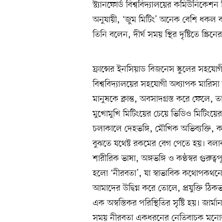
স্ট্যানফোর্ড বিশ্ববিদ্যালয়ের কমিউনিক
অনুযায়ী, ‘জুম মিটিং’ অনেক বেশি ধকল ব
তিনি বলেন, দীর্ঘ সময় স্থির দৃষ্টিতে স্ক্
ফ্রান্সের ইনসিয়াড বিজনেস স্কুলের সহযোগ
বিশ্ববিদ্যালয়ের সহযোগী অধ্যাপক মারি
মানুষকে ক্লান্ত, অবসাদগ্রস্ত করে ফেলে,
মুখোমুখি মিটিংয়ের চেয়ে ভিডিও মিটিং
চলাকালে দেহভঙ্গি, মৌখিক অভিব্যক্তি, কণ
বুঝতে যথেষ্ট রকমের বেগ পেতে হয়। বলাবা
শারীরিক ভাষা, অঙ্গভঙ্গি ও কণ্ঠস্বর গুরুত্
হলো ‘নীরবতা’, যা স্বাভাবিক কথোপকথনে
আমাদের উদ্বিগ্ন করে তোলে, প্রযুক্তি ঠ
এক অস্বস্তিকর পরিস্থিতির সৃষ্টি হয়। জ
সময় নীরবতা একধরনের নেতিবাচক মনোভাব