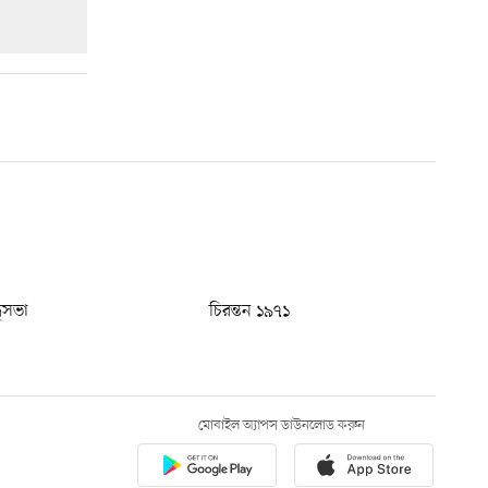
ধুসভা
চিরন্তন ১৯৭১
মোবাইল অ্যাপস ডাউনলোড করুন