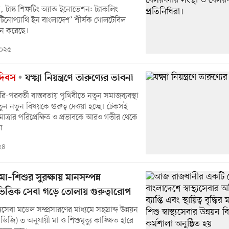
ি, টাস্ক শিফটিং অ্যান্ড ইনোভেশন: ট্যাকলিং
টিনোপ্যাথি ইন বাংলাদেশ’ শীর্ষক গোলটেবিল
ন করেছে।
২০২৫
য দিবস
যক্ষ্মা নিয়ন্ত্রণে তারুণ্যের ভাবনা
-পরবর্তী বাস্তবতায় পৃথিবীতে নতুন সমাজব্যবস্থা
তুন নতুন বিষয়কে গুরুত্ব দেওয়া হচ্ছে। টেকসই
্যমাত্রার পরিপ্রেক্ষিত ও প্রভাবকে আরও গভীর থেকে
া
২৪
ে মা–শিশুর সুরক্ষায় মানসম্পন্ন
িত্তিক সেবা গড়ে তোলায় গুরুত্বারোপ
থ্যসেবা মডেল সম্প্রসারণের মাধ্যমে সহস্রাব্দ উন্নয়ন
এসডিজি) ৩ অনুযায়ী মা ও শিশুমৃত্যু কাঙ্ক্ষিত হারে