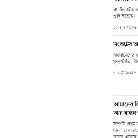
ওয়াটারএইড বা
শুরু করেছে।
১৮ জুন ২০২৬
সংকটের অর
বাংলাদেশের ২
মূল্যস্ফীতি, ধ
৩০ মে ২০২৬
আমাদের ডি
আর বান্ধব
সম্প্রতি প্র
ধানগড়া বাজার
নজরে এসেছে