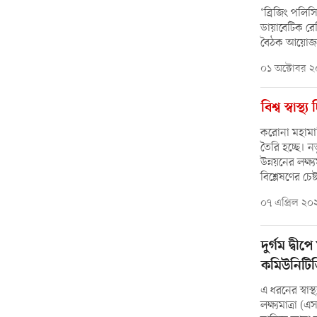
‘ব্রিজিং পলিস
ডায়াবেটিক রে
বৈঠক আয়োজ
০১ অক্টোবর 
বিশ্ব স্বাস্থ্
করোনা মহামারি
তৈরি হচ্ছে। ন
উন্নয়নের লক্ষ
বিশ্লেষণের চেষ্ট
০৭ এপ্রিল ২০
দুর্গম দ্বীপ
কমিউনিটিভ
এ ধরনের স্বাস্
লক্ষ্যমাত্রা (