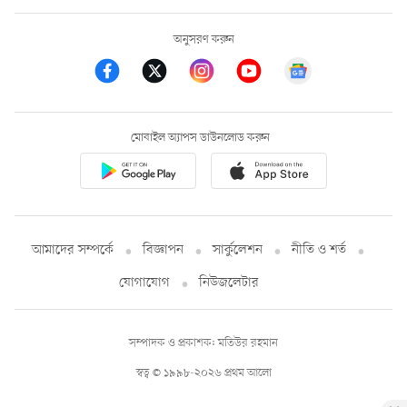
অনুসরণ করুন
মোবাইল অ্যাপস ডাউনলোড করুন
আমাদের সম্পর্কে
বিজ্ঞাপন
সার্কুলেশন
নীতি ও শর্ত
যোগাযোগ
নিউজলেটার
সম্পাদক ও প্রকাশক: মতিউর রহমান
স্বত্ব © ১৯৯৮-২০২৬ প্রথম আলো