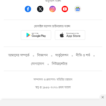
অনুসরণ করুন
মোবাইল অ্যাপস ডাউনলোড করুন
আমাদের সম্পর্কে
বিজ্ঞাপন
সার্কুলেশন
নীতি ও শর্ত
যোগাযোগ
নিউজলেটার
সম্পাদক ও প্রকাশক: মতিউর রহমান
স্বত্ব © ১৯৯৮-২০২৬ প্রথম আলো