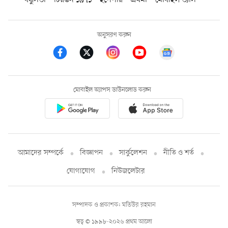
বন্ধুসভা
চিরন্তন ১৯৭১
ইপেপার
প্রথমা
মোবাইল ভ্যাস
অনুসরণ করুন
মোবাইল অ্যাপস ডাউনলোড করুন
আমাদের সম্পর্কে
বিজ্ঞাপন
সার্কুলেশন
নীতি ও শর্ত
যোগাযোগ
নিউজলেটার
সম্পাদক ও প্রকাশক: মতিউর রহমান
স্বত্ব © ১৯৯৮-২০২৬ প্রথম আলো