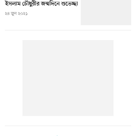
ইসলাম চৌধুরীর জন্মদিনে শুভেচ্ছা
২৪ জুন ২০২১