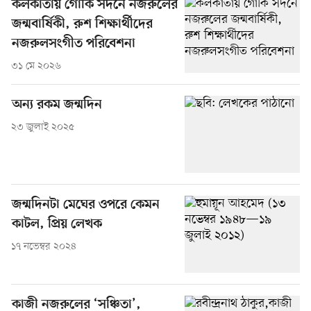
কলকাতায় গোর্কি সদনে নজরুলের
জন্মবার্ষিকী, রুশ শিক্ষার্থীদের
নজরুলসংগীত পরিবেশনা
৩১ মে ২০২৬
অন্য রকম জন্মদিন
২৩ জুলাই ২০২৫
জন্মদিনটা মেঘের ওপরে কেমন
কাটল, প্রিয় লেখক
১৭ নভেম্বর ২০২৪
কাজী নজরুলের ‘সঞ্চিতা’,