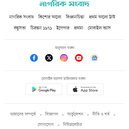
নাগরিক সংবাদ
কিশোর আলো
বিজ্ঞানচিন্তা
প্রথম আলো ট্রাস্ট
বন্ধুসভা
চিরন্তন ১৯৭১
ইপেপার
প্রথমা
মোবাইল ভ্যাস
অনুসরণ করুন
মোবাইল অ্যাপস ডাউনলোড করুন
আমাদের সম্পর্কে
বিজ্ঞাপন
সার্কুলেশন
নীতি ও শর্ত
যোগাযোগ
নিউজলেটার