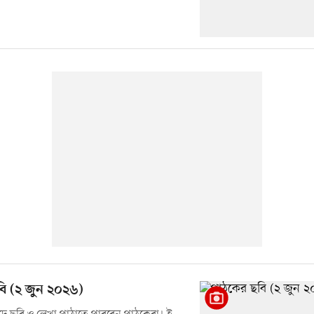
ি (২ জুন ২০২৬)