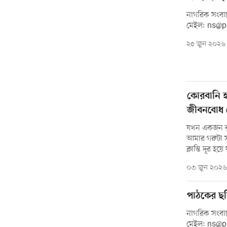
নাগরিক সংবাদ
মেইল: ns@
২৫ জুন ২০২৬
কোরবানি হ
জীবনবোধ শ
যখন একজন বৃ
আমার গরুটা স
ক্লান্তি দূর হয়
০৩ জুন ২০২৬
পাঠকের ছব
নাগরিক সংবাদ
মেইল: ns@