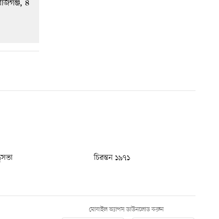
ধুসভা
চিরন্তন ১৯৭১
মোবাইল অ্যাপস ডাউনলোড করুন