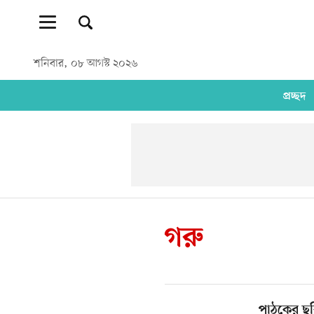
শনিবার, ০৮ আগস্ট ২০২৬
প্রচ্ছদ
গরু
পাঠকের ছব