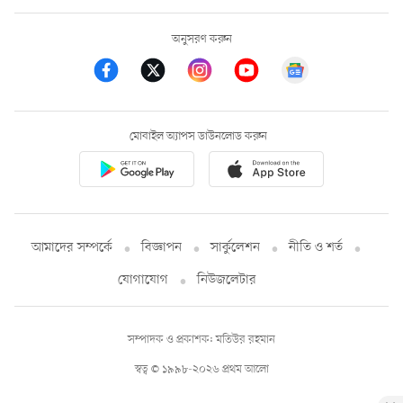
অনুসরণ করুন
মোবাইল অ্যাপস ডাউনলোড করুন
আমাদের সম্পর্কে
বিজ্ঞাপন
সার্কুলেশন
নীতি ও শর্ত
যোগাযোগ
নিউজলেটার
সম্পাদক ও প্রকাশক: মতিউর রহমান
স্বত্ব © ১৯৯৮-২০২৬ প্রথম আলো