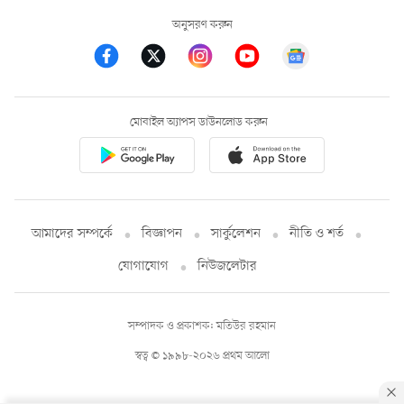
অনুসরণ করুন
মোবাইল অ্যাপস ডাউনলোড করুন
আমাদের সম্পর্কে
বিজ্ঞাপন
সার্কুলেশন
নীতি ও শর্ত
যোগাযোগ
নিউজলেটার
সম্পাদক ও প্রকাশক: মতিউর রহমান
স্বত্ব © ১৯৯৮-২০২৬ প্রথম আলো