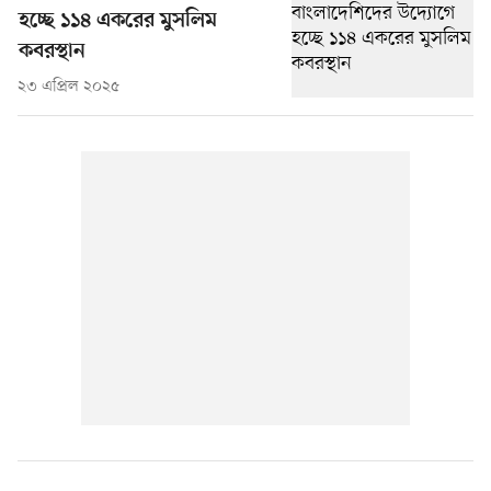
হচ্ছে ১১৪ একরের মুসলিম
কবরস্থান
২৩ এপ্রিল ২০২৫