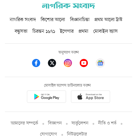
নাগরিক সংবাদ
কিশোর আলো
বিজ্ঞানচিন্তা
প্রথম আলো ট্রাস্ট
বন্ধুসভা
চিরন্তন ১৯৭১
ইপেপার
প্রথমা
মোবাইল ভ্যাস
অনুসরণ করুন
মোবাইল অ্যাপস ডাউনলোড করুন
আমাদের সম্পর্কে
বিজ্ঞাপন
সার্কুলেশন
নীতি ও শর্ত
যোগাযোগ
নিউজলেটার