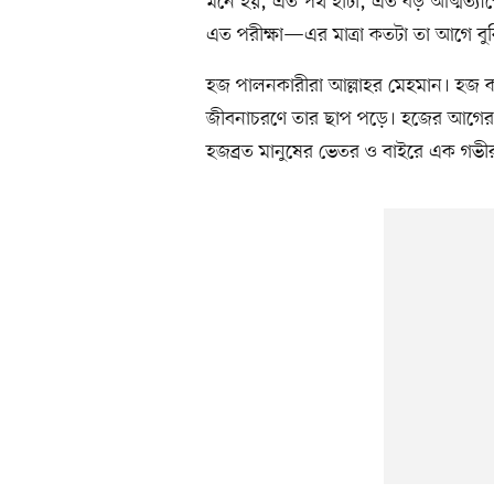
মনে হয়, এত পথ হাঁটা, এত বড় আত্মত্
এত পরীক্ষা—এর মাত্রা কতটা তা আগে বু
হজ পালনকারীরা আল্লাহর মেহমান। হজ কব
জীবনাচরণে তার ছাপ পড়ে। হজের আগের 
হজব্রত মানুষের ভেতর ও বাইরে এক গভী