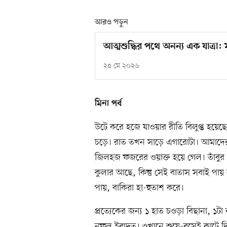
আরও পড়ুন
আত্মশুদ্ধির পথে অনন্য এক যাত্রা: মক
২৫ মে ২০২৬
মিনা পর্ব
উটে করে হজে যাওয়ার রীতি বিলুপ্ত হয়ে
চড়ে। রাত তখন সাড়ে এগারোটা। আমাদের 
জিলহজ ফজরের ওয়াক্ত হয়ে গেল। তাঁবু
কুলার আছে, কিন্তু সেই বাতাস সবাই পায়
পায়, বাকিরা হা-হুতাশ করে।
প্রত্যেকের জন্য ১ হাত চওড়া বিছানা, ১
নফল ইবাদত। ওখানে শুয়ে-বসেই কাটে দ