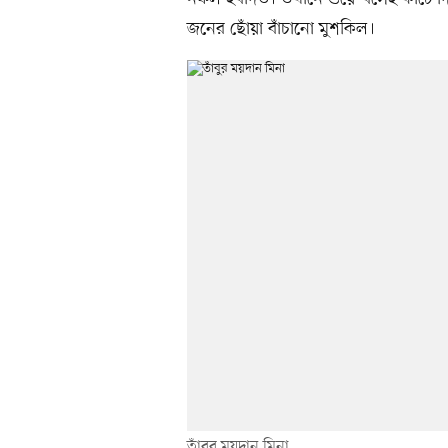
জনের ছোঁয়া বাঁচানো মুশকিল।
তাঁবুর ময়দান মিনা