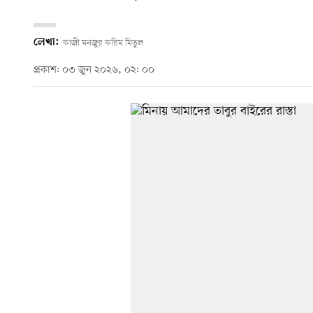
লেখা:
কাজী মনজুর করিম মিতুল
প্রকাশ: ০৩ জুন ২০২৬, ০২: ০০