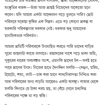
আমাদের এত কর্মক্ষম প্রবীণ নাগরিক, ভাষা আন্দোলনের সৈনিক,
সংস্কৃতির ধারক—তাঁরা আজ প্রায়ই নিজেদের অকেজো মনে
করেন। যদি আমরা একটা আন্দোলন গড়ে তুলতে পারি? ছোট
পরিসরে ঘরোয়া কৃষির এক বিপ্লব। এতে বড় কোনো প্রকল্প বা
সরকারি পরিকল্পনার দরকার নেই। দরকার শুধু আমাদের
মানসিকতার পরিবর্তন।
আমরা প্রতিটি পরিবারকে উৎসাহিত করতে পারি তাদের বাড়ির
পুরো জায়গাটা কাজে লাগাতে। রান্নাঘরের পাশে পড়ে থাকা জমি,
পুকুরের ধারের অব্যবহৃত অংশ, এমনকি ছাদের টব—সবই হতে
পারে প্রাণের উৎস। নিজের হাতে দৈনন্দিন সবজি—বেগুন, মরিচ,
টমেটো, শসা, লাউ—চাষ করা মানে খাদ্যনিরাপত্তা নিশ্চিত করা
আর পরিবারের জন্য বাড়তি আয়েরও একটা ব্যবস্থা। বাজার থেকে
সবজি কিনতে যে টাকা খরচ হয়, তা বেঁচে গেলে মধ্যবিত্ত
পরিবারের পক্ষে তা বড় স্বস্তি।