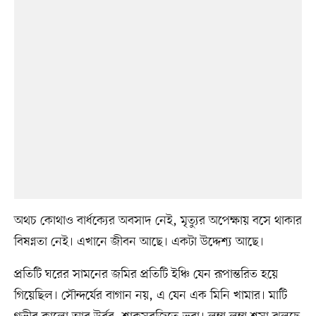
অথচ কোথাও বার্ধক্যের অবসাদ নেই, মৃত্যুর অপেক্ষায় বসে থাকার
বিষণ্নতা নেই। এখানে জীবন আছে। একটা উদ্দেশ্য আছে।
প্রতিটি ঘরের সামনের জমির প্রতিটি ইঞ্চি যেন রূপান্তরিত হয়ে
গিয়েছিল। সৌন্দর্যের বাগান নয়, এ যেন এক মিনি খামার। মাটি