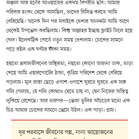
জঞ্জাল আর হর্নের আওয়াজের একদম বিপরীত ছবি। আমার
পরিবার হংকং থেকে আসছিল, তাদের রিসিভ করতে আমি
বেরিয়েছি। অনেক দিন পর সবাইকে দেখার আনন্দটা আমি আগে
থেকেই উপভোগ করছিলাম। কিন্তু আল্লাহর ইচ্ছায় ফ্লাইট ডিলে হয়ে
গেল। ইলেকট্রিক বোর্ডে নতুন সময় দেখলাম। চোখের সামনে
পড়ে রইল এক ঘণ্টার ফাঁকা সময়।
হয়তো প্রবাসজীবনের অস্থিরতা, নয়তো কোনো অজানা ডাক, তাড়া
খেয়ে আমি এয়ারপোর্টের ঠান্ডা, কৃত্রিম পরিবেশ থেকে বেরিয়ে
পড়লাম। মূল রাস্তা ছেড়ে এপাশ-ওপাশে ঘুরতে ঘুরতে এক সরু
গলি পেলাম, যে গলি কোথাও যেতে চায় না, যেন নিজের অস্তিত্ব
লুকিয়ে রেখেছে। আর তারপর—ভেজা তুলির আঁচড়ের মতো এক
চিত্র আমার চোখের সামনে ভেসে উঠল। এক পাড়া। গ্রাম।
দূর পরবাসে জীবনের গল্প, নানা আয়োজনের