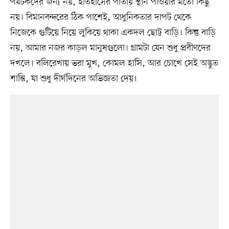
পর্যটকদের জন্য নয়, ইতিহাসের পাতায় স্থান পাওয়ার মতো কিছু
নয়। বিমানবন্দরের ঠিক পাশেই, আধুনিকতার দাপট থেকে
নিজেকে গুটিয়ে নিয়ে লুকিয়ে থাকা একদল ছোট্ট বাড়ি। কিন্তু বাড়ি
নয়, আমার নজর কাড়ল মানুষগুলো। গ্রামটা যেন শুধু প্রবীণদের
দখলে। বলিরেখায় ভরা মুখ, কোমল হাসি, আর চোখে সেই অদ্ভুত
শান্তি, যা শুধু দীর্ঘদিনের অভিজ্ঞতা দেয়।