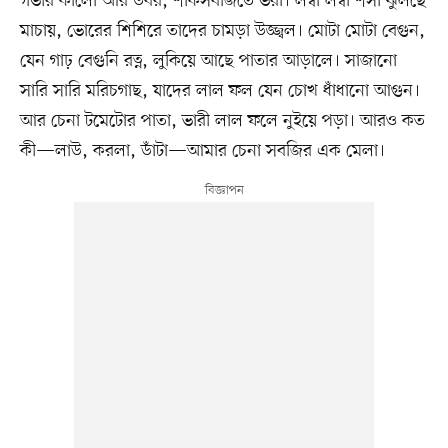
গভীর কালো আর উর্বর, শাকসবজিতে ভরা। লম্বা লম্বা শসা ঝুলছে
মাচায়, ভোরের শিশিরে তাদের চামড়া উজ্জ্বল। মোটা মোটা বেগুন,
যেন গাঢ় বেগুনি রত্ন, লুকিয়ে আছে পাতার আড়ালে। সাজানো
সারি সারি মরিচগাছ, যাদের লাল ফল যেন চোখ ধাঁধানো আগুন।
আর চেনা টমেটোর পাতা, ভারী লাল ফলে নুইয়ে পড়া। আরও কত
কী—লাউ, করলা, ডাঁটা—আমার চেনা সবজির এক মেলা।